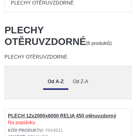
PLECHY OTĚRUVZDORNÉ
PLECHY
OTĚRUVZDORNÉ
(8 produktů)
PLECHY OTĚRUVZDORNÉ
Od A-Z
Od Z-A
PLECH 12x2000x6000 RELIA 450 otěruvzdorný
Na poptávku
KÓD PRODUKTU:
F014521