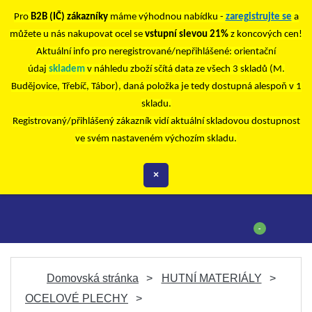
Pro
B2B (IČ) zákazníky
máme výhodnou nabídku -
zaregistrujte se
a
můžete u nás nakupovat ocel se
vstupní slevou 21%
z koncových cen!
Aktuální info pro neregistrované/nepřihlášené: orientační
údaj
skladem
v náhledu zboží sčítá data ze všech 3 skladů (M.
Budějovice, Třebíč, Tábor), daná položka je tedy dostupná alespoň v 1
skladu.
Registrovaný/přihlášený zákazník vidí aktuální skladovou dostupnost
ve svém nastaveném výchozím skladu.
×
-
Domovská stránka
HUTNÍ MATERIÁLY
OCELOVÉ PLECHY