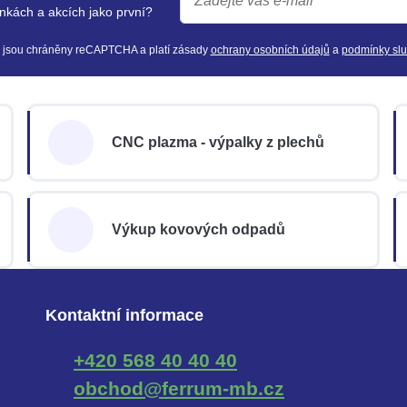
nkách a akcích jako první?
y jsou chráněny reCAPTCHA a platí zásady
ochrany osobních údajů
a
podmínky sl
CNC plazma - výpalky z plechů
Výkup kovových odpadů
Kontaktní informace
+420 568 40 40 40
obchod@ferrum-mb.cz