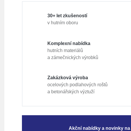
30+ let zkušeností
v hutním oboru
Komplexní nabídka
hutních materiálů
a zámečnických výrobků
Zakázková výroba
ocelových podlahových roštů
a betonářských výztuží
Akční nabídky a novinky na 