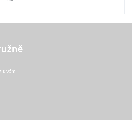
ružně
ž k vám!