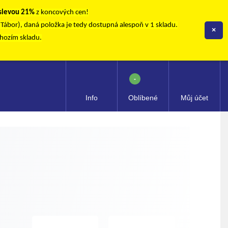
 slevou 21%
z koncových cen!
, Tábor), daná položka je tedy dostupná alespoň v 1 skladu.
×
chozím skladu.
-
Info
Oblíbené
Můj účet