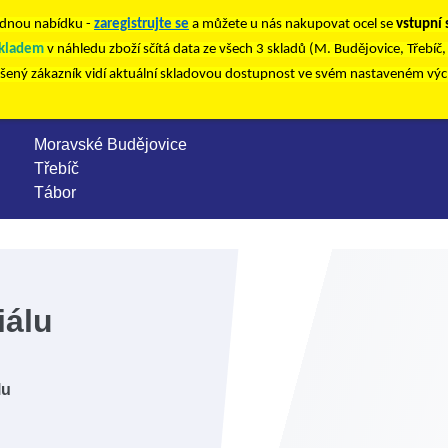
nou nabídku -
zaregistrujte se
a můžete u nás nakupovat ocel se
vstupní
kladem
v náhledu zboží sčítá data ze všech 3 skladů (M. Budějovice, Třebíč
ášený zákazník vidí aktuální skladovou dostupnost ve svém nastaveném vý
Moravské Budějovice
Třebíč
Tábor
iálu
lu