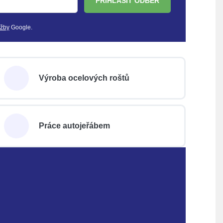
PŘIHLÁSIT ODBĚR
užby
Google.
Výroba ocelových roštů
Práce autojeřábem