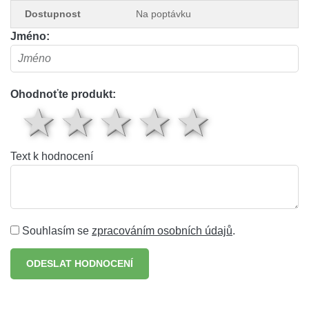
Dostupnost
Na poptávku
Jméno:
Ohodnoťte produkt:
1 hvězda
2 hvězdy
3 hvězdy
4 hvěz
5 hv
Text k hodnocení
Souhlasím se
zpracováním osobních údajů
.
ODESLAT HODNOCENÍ