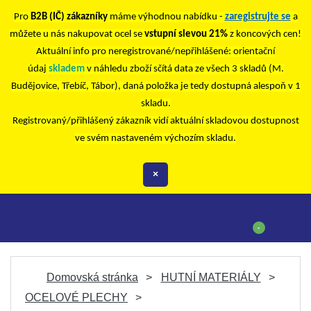
Pro
B2B (IČ) zákazníky
máme výhodnou nabídku -
zaregistrujte se
a
můžete u nás nakupovat ocel se
vstupní slevou 21%
z koncových cen!
Aktuální info pro neregistrované/nepřihlášené: orientační
údaj
skladem
v náhledu zboží sčítá data ze všech 3 skladů (M.
Budějovice, Třebíč, Tábor), daná položka je tedy dostupná alespoň v 1
skladu.
Registrovaný/přihlášený zákazník vidí aktuální skladovou dostupnost
ve svém nastaveném výchozím skladu.
×
-
Domovská stránka
HUTNÍ MATERIÁLY
OCELOVÉ PLECHY