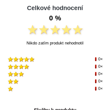
Celkové hodnocení
0 %
Nikdo zatím produkt nehodnotil
0×
0×
0×
0×
0×
Služby k produktu