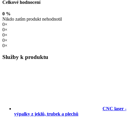
Celkové hodnocení
0 %
Nikdo zatím produkt nehodnotil
0×
0×
0×
0×
0×
Služby k produktu
CNC laser -
výpalky z jeklů, trubek a plechů