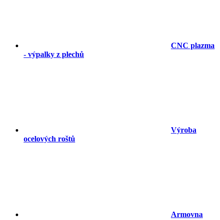
CNC plazma
- výpalky z plechů
Výroba
ocelových roštů
Armovna