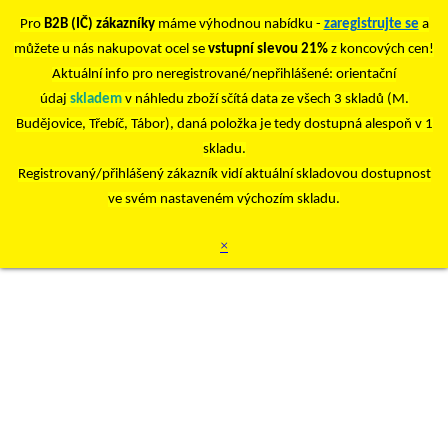
Pro
B2B (IČ) zákazníky
máme výhodnou nabídku -
zaregistrujte se
a
můžete u nás nakupovat ocel se
vstupní slevou 21%
z koncových cen!
Aktuální info pro neregistrované/nepřihlášené: orientační
údaj
skladem
v náhledu zboží sčítá data ze všech 3 skladů (M.
Budějovice, Třebíč, Tábor), daná položka je tedy dostupná alespoň v 1
skladu.
Registrovaný/přihlášený zákazník vidí aktuální skladovou dostupnost
ve svém nastaveném výchozím skladu.
×