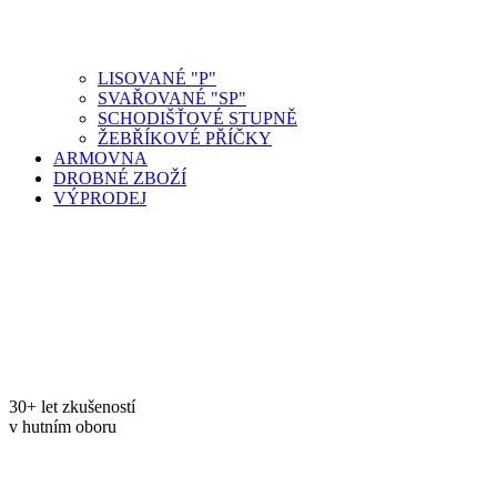
LISOVANÉ "P"
SVAŘOVANÉ "SP"
SCHODIŠŤOVÉ STUPNĚ
ŽEBŘÍKOVÉ PŘÍČKY
ARMOVNA
DROBNÉ ZBOŽÍ
VÝPRODEJ
30+ let zkušeností
v hutním oboru