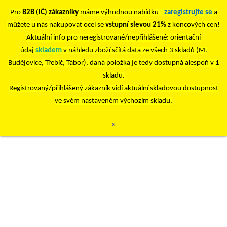
Pro
B2B (IČ) zákazníky
máme výhodnou nabídku -
zaregistrujte se
a
můžete u nás nakupovat ocel se
vstupní slevou 21%
z koncových cen!
Aktuální info pro neregistrované/nepřihlášené: orientační
údaj
skladem
v náhledu zboží sčítá data ze všech 3 skladů (M.
Budějovice, Třebíč, Tábor), daná položka je tedy dostupná alespoň v 1
skladu.
Registrovaný/přihlášený zákazník vidí aktuální skladovou dostupnost
ve svém nastaveném výchozím skladu.
×