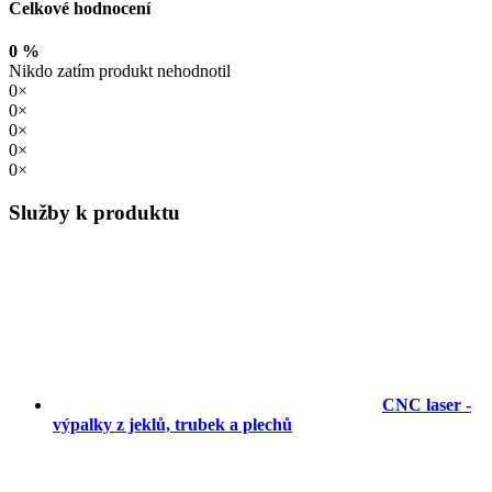
Celkové hodnocení
0 %
Nikdo zatím produkt nehodnotil
0×
0×
0×
0×
0×
Služby k produktu
CNC laser -
výpalky z jeklů, trubek a plechů