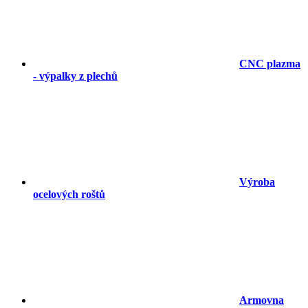
CNC plazma
- výpalky z plechů
Výroba
ocelových roštů
Armovna