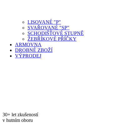
LISOVANÉ "P"
SVAŘOVANÉ "SP"
SCHODIŠŤOVÉ STUPNĚ
ŽEBŘÍKOVÉ PŘÍČKY
ARMOVNA
DROBNÉ ZBOŽÍ
VÝPRODEJ
30+ let zkušeností
v hutním oboru