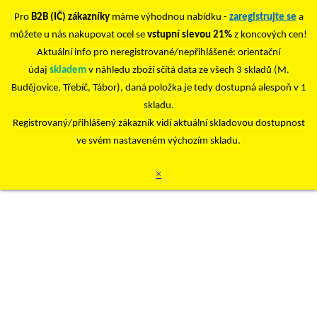
Pro
B2B (IČ) zákazníky
máme výhodnou nabídku -
zaregistrujte se
a
můžete u nás nakupovat ocel se
vstupní slevou 21%
z koncových cen!
Aktuální info pro neregistrované/nepřihlášené: orientační
údaj
skladem
v náhledu zboží sčítá data ze všech 3 skladů (M.
Budějovice, Třebíč, Tábor), daná položka je tedy dostupná alespoň v 1
skladu.
Registrovaný/přihlášený zákazník vidí aktuální skladovou dostupnost
ve svém nastaveném výchozím skladu.
×