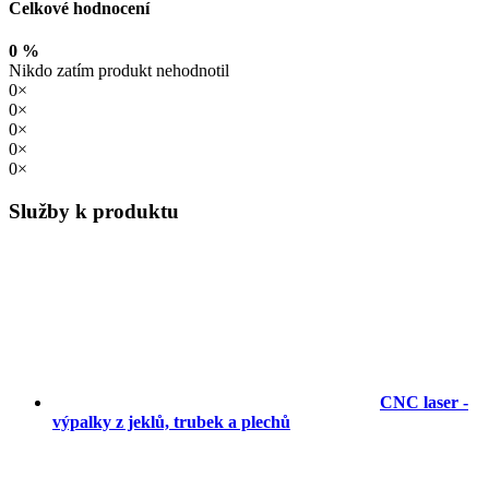
Celkové hodnocení
0 %
Nikdo zatím produkt nehodnotil
0×
0×
0×
0×
0×
Služby k produktu
CNC laser -
výpalky z jeklů, trubek a plechů