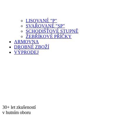
LISOVANÉ "P"
SVAŘOVANÉ "SP"
SCHODIŠŤOVÉ STUPNĚ
ŽEBŘÍKOVÉ PŘÍČKY
ARMOVNA
DROBNÉ ZBOŽÍ
VÝPRODEJ
30+ let zkušeností
v hutním oboru