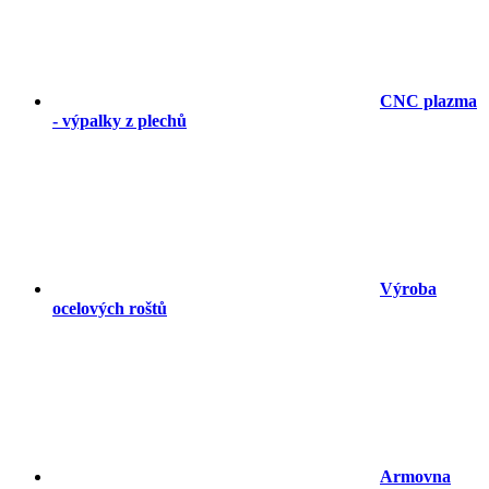
CNC plazma
- výpalky z plechů
Výroba
ocelových roštů
Armovna