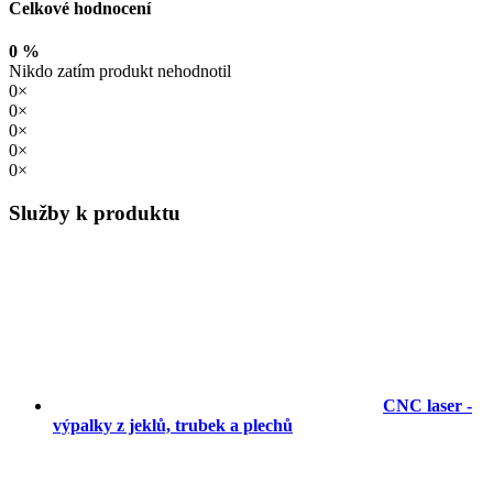
Celkové hodnocení
0 %
Nikdo zatím produkt nehodnotil
0×
0×
0×
0×
0×
Služby k produktu
CNC laser -
výpalky z jeklů, trubek a plechů