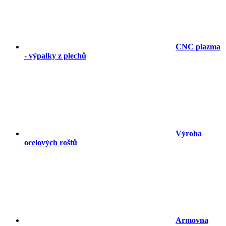
CNC plazma
- výpalky z plechů
Výroba
ocelových roštů
Armovna