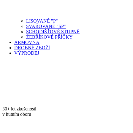
LISOVANÉ "P"
SVAŘOVANÉ "SP"
SCHODIŠŤOVÉ STUPNĚ
ŽEBŘÍKOVÉ PŘÍČKY
ARMOVNA
DROBNÉ ZBOŽÍ
VÝPRODEJ
30+ let zkušeností
v hutním oboru