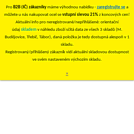
Pro
B2B (IČ) zákazníky
máme výhodnou nabídku -
zaregistrujte se
a
můžete u nás nakupovat ocel se
vstupní slevou 21%
z koncových cen!
Aktuální info pro neregistrované/nepřihlášené: orientační
údaj
skladem
v náhledu zboží sčítá data ze všech 3 skladů (M.
Budějovice, Třebíč, Tábor), daná položka je tedy dostupná alespoň v 1
skladu.
Registrovaný/přihlášený zákazník vidí aktuální skladovou dostupnost
ve svém nastaveném výchozím skladu.
×