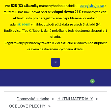
Pro
B2B (IČ) zákazníky
máme výhodnou nabídku -
zaregistrujte se
a
můžete u nás nakupovat ocel se
vstupní slevou 21%
z koncových cen!
Aktuální info pro neregistrované/nepřihlášené: orientační
údaj
skladem
v náhledu zboží sčítá data ze všech 3 skladů (M.
Budějovice, Třebíč, Tábor), daná položka je tedy dostupná alespoň v 1
skladu.
Registrovaný/přihlášený zákazník vidí aktuální skladovou dostupnost
ve svém nastaveném výchozím skladu.
×
-
Domovská stránka
HUTNÍ MATERIÁLY
OCELOVÉ PLECHY