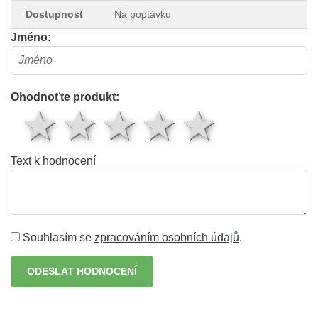
Dostupnost
Na poptávku
Jméno:
Ohodnoťte produkt:
1 hvězda
2 hvězdy
3 hvězdy
4 hvěz
5 hv
Text k hodnocení
Souhlasím se
zpracováním osobních údajů
.
ODESLAT HODNOCENÍ