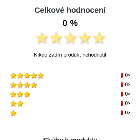
Celkové hodnocení
0 %
Nikdo zatím produkt nehodnotil
0×
0×
0×
0×
0×
Služby k produktu