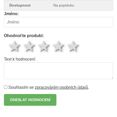
Dostupnost
Na poptávku
Jméno:
Ohodnoťte produkt:
1 hvězda
2 hvězdy
3 hvězdy
4 hvěz
5 hv
Text k hodnocení
Souhlasím se
zpracováním osobních údajů
.
ODESLAT HODNOCENÍ