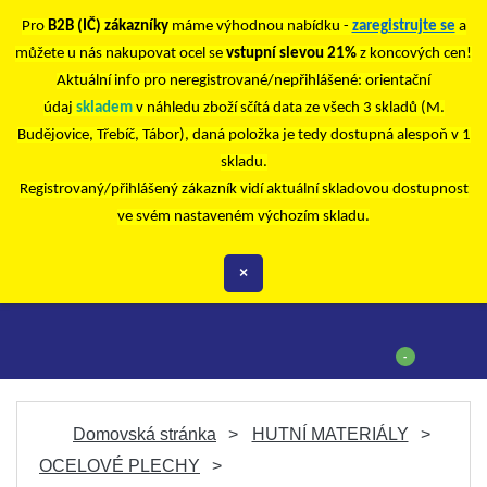
Pro
B2B (IČ) zákazníky
máme výhodnou nabídku -
zaregistrujte se
a
můžete u nás nakupovat ocel se
vstupní slevou 21%
z koncových cen!
Aktuální info pro neregistrované/nepřihlášené: orientační
údaj
skladem
v náhledu zboží sčítá data ze všech 3 skladů (M.
Budějovice, Třebíč, Tábor), daná položka je tedy dostupná alespoň v 1
skladu.
Registrovaný/přihlášený zákazník vidí aktuální skladovou dostupnost
ve svém nastaveném výchozím skladu.
×
-
Domovská stránka
HUTNÍ MATERIÁLY
OCELOVÉ PLECHY