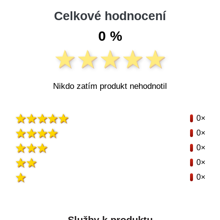
Celkové hodnocení
0 %
Nikdo zatím produkt nehodnotil
0×
0×
0×
0×
0×
Služby k produktu