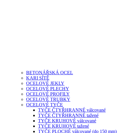
BETONÁŘSKÁ OCEL
KARI SÍTĚ
OCELOVÉ JEKLY
OCELOVÉ PLECHY
OCELOVÉ PROFILY
OCELOVÉ TRUBKY
OCELOVÉ TYČE
TYČE ČTYŘHRANNÉ válcované
TYČE ČTYŘHRANNÉ tažené
TYČE KRUHOVÉ válcované
TYČE KRUHOVÉ tažené
TYČE PLOCHÉ válcované (do 150 mm)