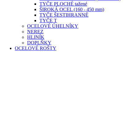
TYČE PLOCHÉ tažené
ŠIROKÁ OCEL (160 - 450 mm)
TYČE ŠESTIHRANNÉ
TYČE T
OCELOVÉ ÚHELNÍKY
NEREZ
HLINÍK
DOPLŇKY
OCELOVÉ ROŠTY