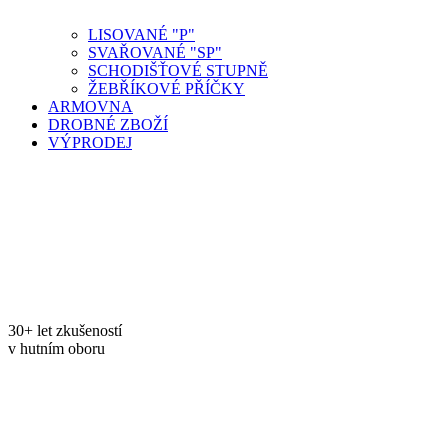
LISOVANÉ "P"
SVAŘOVANÉ "SP"
SCHODIŠŤOVÉ STUPNĚ
ŽEBŘÍKOVÉ PŘÍČKY
ARMOVNA
DROBNÉ ZBOŽÍ
VÝPRODEJ
30+ let zkušeností
v hutním oboru