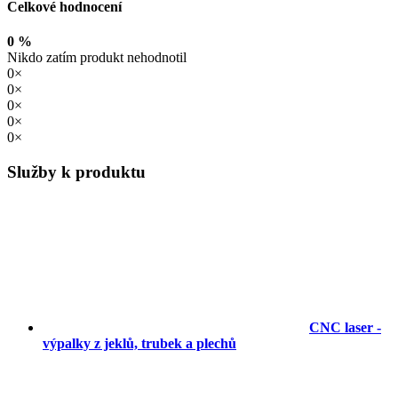
Celkové hodnocení
0 %
Nikdo zatím produkt nehodnotil
0×
0×
0×
0×
0×
Služby k produktu
CNC laser -
výpalky z jeklů, trubek a plechů