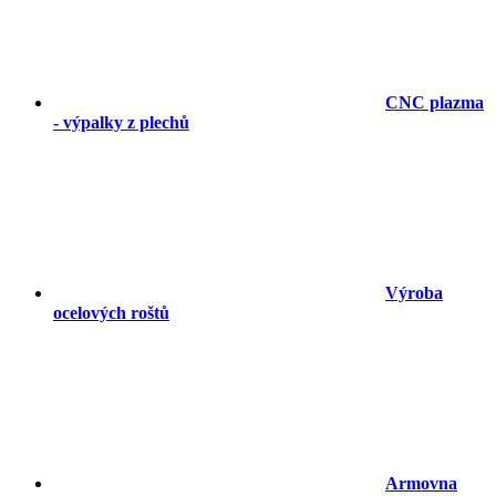
CNC plazma
- výpalky z plechů
Výroba
ocelových roštů
Armovna