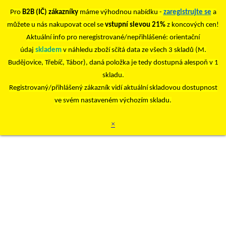
Pro
B2B (IČ) zákazníky
máme výhodnou nabídku -
zaregistrujte se
a
můžete u nás nakupovat ocel se
vstupní slevou 21%
z koncových cen!
Aktuální info pro neregistrované/nepřihlášené: orientační
údaj
skladem
v náhledu zboží sčítá data ze všech 3 skladů (M.
Budějovice, Třebíč, Tábor), daná položka je tedy dostupná alespoň v 1
skladu.
Registrovaný/přihlášený zákazník vidí aktuální skladovou dostupnost
ve svém nastaveném výchozím skladu.
×