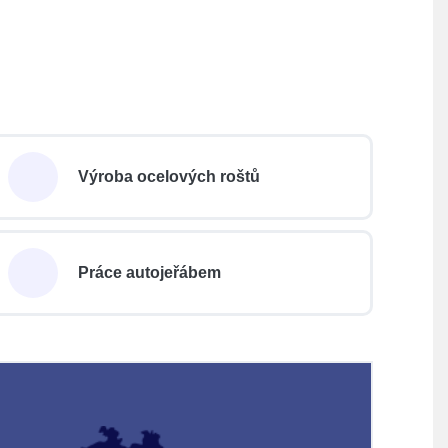
Výroba ocelových roštů
Práce autojeřábem