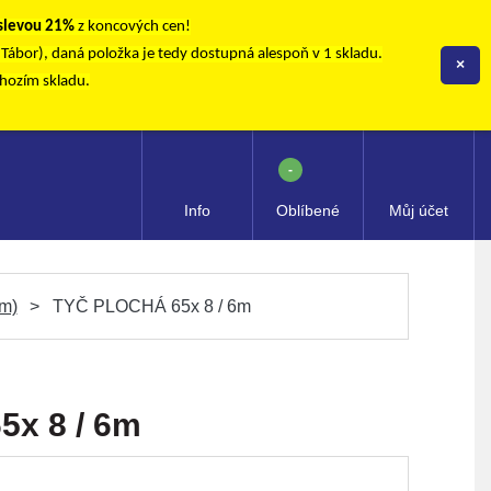
 slevou 21%
z koncových cen!
, Tábor), daná položka je tedy dostupná alespoň v 1 skladu.
×
chozím skladu.
-
Info
Oblíbené
Můj účet
m)
TYČ PLOCHÁ 65x 8 / 6m
x 8 / 6m