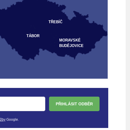
TŘEBÍČ
TÁBOR
MORAVSKÉ
BUDĚJOVICE
PŘIHLÁSIT ODBĚR
užby
Google.