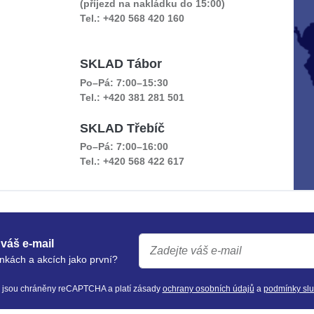
(příjezd na nakládku do 15:00)
Tel.: +420 568 420 160
SKLAD Tábor
Po–Pá: 7:00–15:30
Tel.: +420 381 281 501
SKLAD Třebíč
Po–Pá: 7:00–16:00
Tel.: +420 568 422 617
váš e-mail
nkách a akcích jako první?
y jsou chráněny reCAPTCHA a platí zásady
ochrany osobních údajů
a
podmínky sl