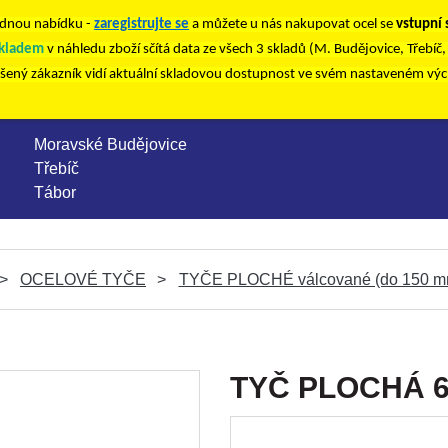
nou nabídku -
zaregistrujte se
a můžete u nás nakupovat ocel se
vstupní
kladem
v náhledu zboží sčítá data ze všech 3 skladů (M. Budějovice, Třebíč
ášený zákazník vidí aktuální skladovou dostupnost ve svém nastaveném vý
Moravské Budějovice
Třebíč
Tábor
OCELOVÉ TYČE
TYČE PLOCHÉ válcované (do 150 m
TYČ PLOCHÁ 65