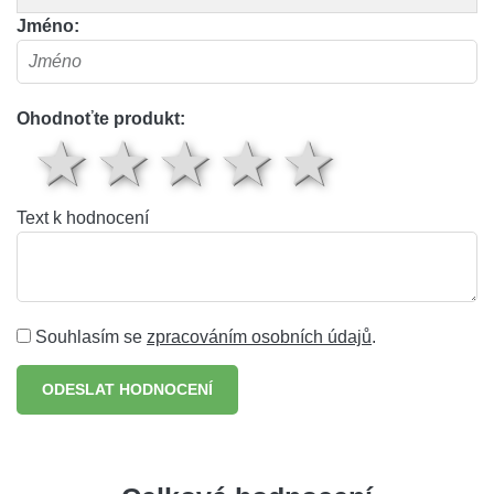
Jméno:
Ohodnoťte produkt:
1 hvězda
2 hvězdy
3 hvězdy
4 hvěz
5 hv
Text k hodnocení
Souhlasím se
zpracováním osobních údajů
.
ODESLAT HODNOCENÍ