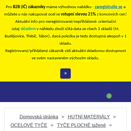
Pro
B2B (IČ) zákazníky
máme výhodnou nabídku -
zaregistrujte se
a
můžete u nás nakupovat ocel se
vstupní slevou 21%
z koncových cen!
Aktuální info pro neregistrované/nepřihlášené: orientační
údaj
skladem
v náhledu zboží sčítá data ze všech 3 skladů (M.
Budějovice, Třebíč, Tábor), daná položka je tedy dostupná alespoň v 1
skladu.
Registrovaný/přihlášený zákazník vidí aktuální skladovou dostupnost
ve svém nastaveném výchozím skladu.
×
-
Domovská stránka
HUTNÍ MATERIÁLY
OCELOVÉ TYČE
TYČE PLOCHÉ tažené