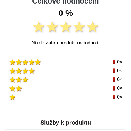
Celkové hodnocení
0 %
Nikdo zatím produkt nehodnotil
0×
0×
0×
0×
0×
Služby k produktu