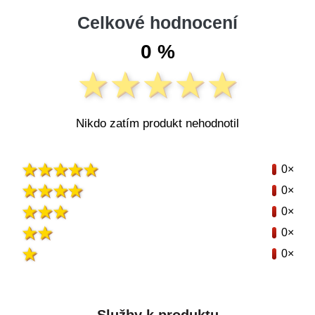
Celkové hodnocení
0 %
Nikdo zatím produkt nehodnotil
0×
0×
0×
0×
0×
Služby k produktu