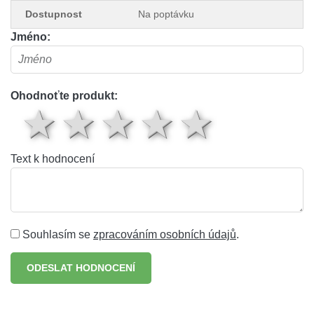
Dostupnost
Na poptávku
Jméno:
Ohodnoťte produkt:
1 hvězda
2 hvězdy
3 hvězdy
4 hvěz
5 hv
Text k hodnocení
Souhlasím se
zpracováním osobních údajů
.
ODESLAT HODNOCENÍ