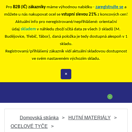
Pro
B2B (IČ) zákazníky
máme výhodnou nabídku -
zaregistrujte se
a
můžete u nás nakupovat ocel se
vstupní slevou 21%
z koncových cen!
Aktuální info pro neregistrované/nepřihlášené: orientační
údaj
skladem
v náhledu zboží sčítá data ze všech 3 skladů (M.
Budějovice, Třebíč, Tábor), daná položka je tedy dostupná alespoň v 1
skladu.
Registrovaný/přihlášený zákazník vidí aktuální skladovou dostupnost
ve svém nastaveném výchozím skladu.
×
-
Domovská stránka
HUTNÍ MATERIÁLY
OCELOVÉ TYČE