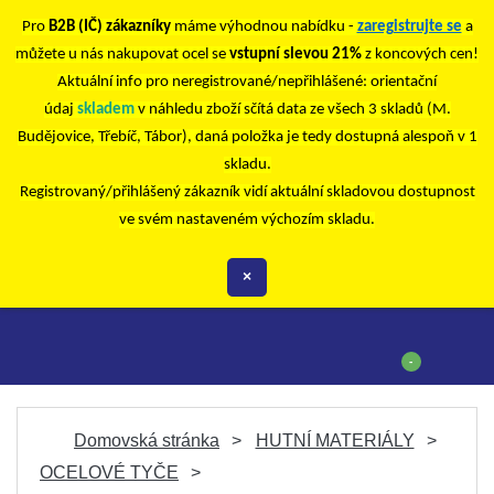
Pro
B2B (IČ) zákazníky
máme výhodnou nabídku -
zaregistrujte se
a
můžete u nás nakupovat ocel se
vstupní slevou 21%
z koncových cen!
Aktuální info pro neregistrované/nepřihlášené: orientační
údaj
skladem
v náhledu zboží sčítá data ze všech 3 skladů (M.
Budějovice, Třebíč, Tábor), daná položka je tedy dostupná alespoň v 1
skladu.
Registrovaný/přihlášený zákazník vidí aktuální skladovou dostupnost
ve svém nastaveném výchozím skladu.
×
-
Domovská stránka
HUTNÍ MATERIÁLY
OCELOVÉ TYČE