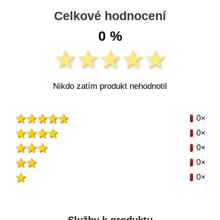
Celkové hodnocení
0 %
Nikdo zatím produkt nehodnotil
0×
0×
0×
0×
0×
Služby k produktu