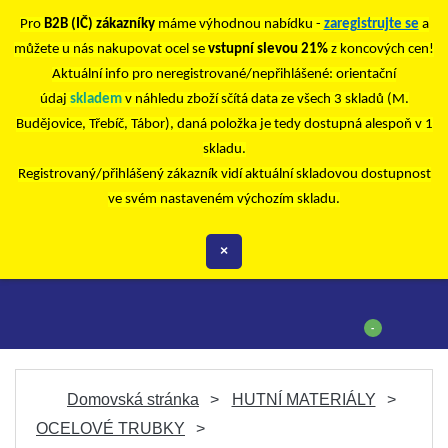
Pro
B2B (IČ) zákazníky
máme výhodnou nabídku -
zaregistrujte se
a
můžete u nás nakupovat ocel se
vstupní slevou 21%
z koncových cen!
Aktuální info pro neregistrované/nepřihlášené: orientační
údaj
skladem
v náhledu zboží sčítá data ze všech 3 skladů (M.
Budějovice, Třebíč, Tábor), daná položka je tedy dostupná alespoň v 1
skladu.
Registrovaný/přihlášený zákazník vidí aktuální skladovou dostupnost
ve svém nastaveném výchozím skladu.
×
-
Domovská stránka
HUTNÍ MATERIÁLY
OCELOVÉ TRUBKY