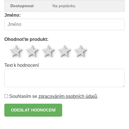
Dostupnost
Na poptávku
Jméno:
Ohodnoťte produkt:
1 hvězda
2 hvězdy
3 hvězdy
4 hvěz
5 hv
Text k hodnocení
Souhlasím se
zpracováním osobních údajů
.
ODESLAT HODNOCENÍ