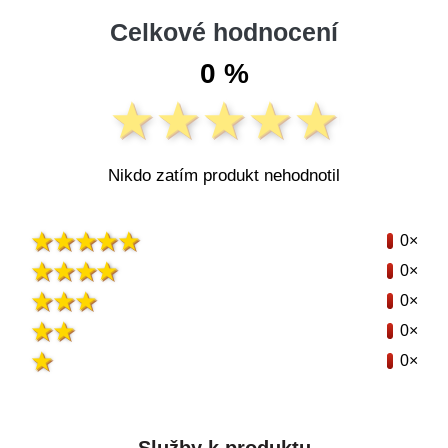
Celkové hodnocení
0 %
Nikdo zatím produkt nehodnotil
0×
0×
0×
0×
0×
Služby k produktu