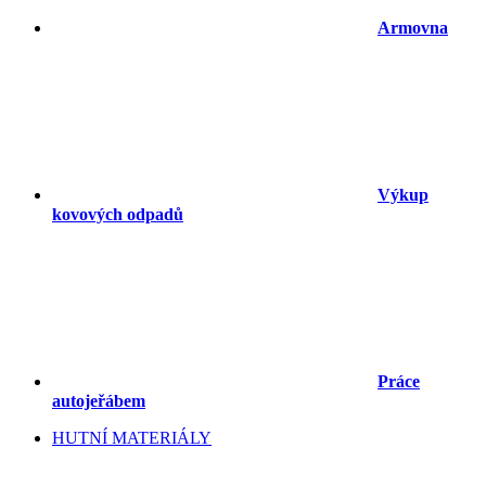
Armovna
Výkup
kovových odpadů
Práce
autojeřábem
HUTNÍ MATERIÁLY