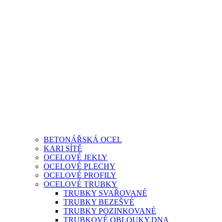
BETONÁŘSKÁ OCEL
KARI SÍTĚ
OCELOVÉ JEKLY
OCELOVÉ PLECHY
OCELOVÉ PROFILY
OCELOVÉ TRUBKY
TRUBKY SVAŘOVANÉ
TRUBKY BEZEŠVÉ
TRUBKY POZINKOVANÉ
TRUBKOVÉ OBLOUKY,DNA