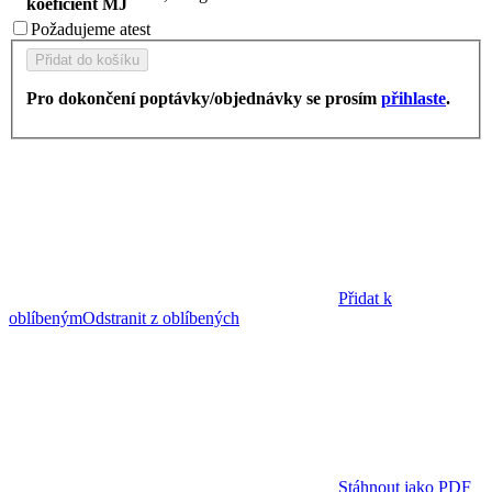
koeficient MJ
Požadujeme
atest
Přidat do košíku
Pro dokončení poptávky/objednávky se prosím
přihlaste
.
Přidat k
oblíbeným
Odstranit z oblíbených
Stáhnout jako PDF