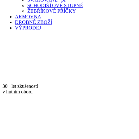
SCHODIŠŤOVÉ STUPNĚ
ŽEBŘÍKOVÉ PŘÍČKY
ARMOVNA
DROBNÉ ZBOŽÍ
VÝPRODEJ
30+ let zkušeností
v hutním oboru