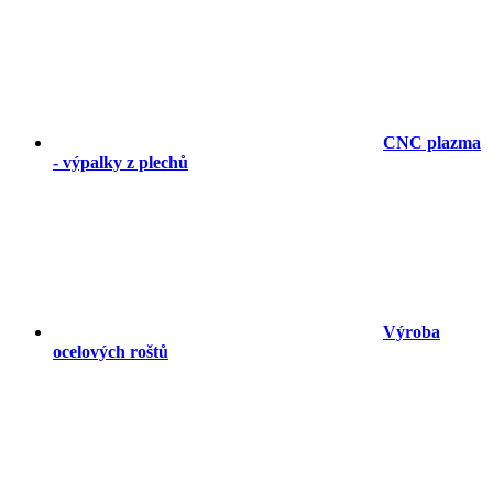
CNC plazma
- výpalky z plechů
Výroba
ocelových roštů