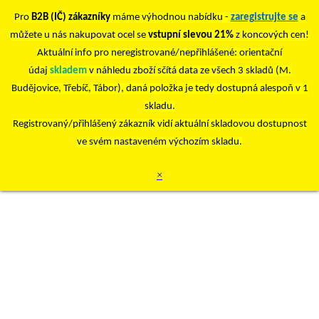
Pro
B2B (IČ) zákazníky
máme výhodnou nabídku -
zaregistrujte se
a
můžete u nás nakupovat ocel se
vstupní slevou 21%
z koncových cen!
Aktuální info pro neregistrované/nepřihlášené: orientační
údaj
skladem
v náhledu zboží sčítá data ze všech 3 skladů (M.
Budějovice, Třebíč, Tábor), daná položka je tedy dostupná alespoň v 1
skladu.
Registrovaný/přihlášený zákazník vidí aktuální skladovou dostupnost
ve svém nastaveném výchozím skladu.
×