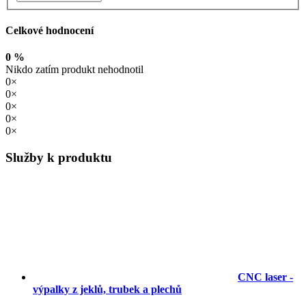
Celkové hodnocení
0 %
Nikdo zatím produkt nehodnotil
0×
0×
0×
0×
0×
Služby k produktu
CNC laser -
výpalky z jeklů, trubek a plechů