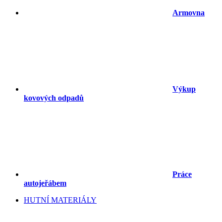
Armovna
Výkup
kovových odpadů
Práce
autojeřábem
HUTNÍ MATERIÁLY