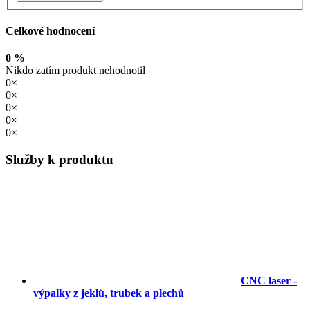
Celkové hodnocení
0 %
Nikdo zatím produkt nehodnotil
0×
0×
0×
0×
0×
Služby k produktu
CNC laser -
výpalky z jeklů, trubek a plechů