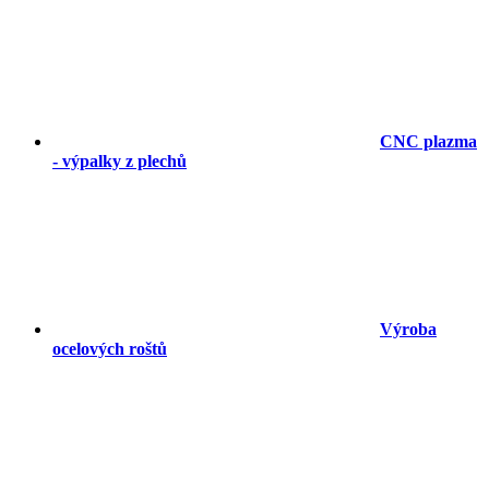
CNC plazma
- výpalky z plechů
Výroba
ocelových roštů