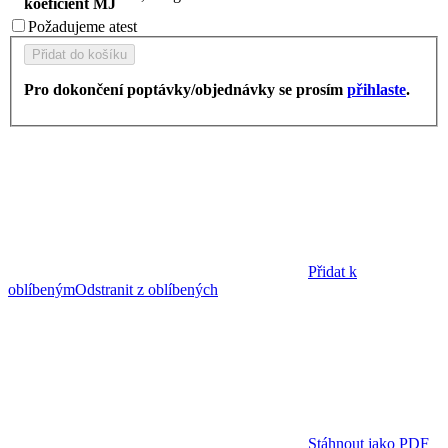
koeficient MJ
Požadujeme
atest
Přidat do košíku
Pro dokončení poptávky/objednávky se prosím
přihlaste
.
Přidat k
oblíbeným
Odstranit z oblíbených
Stáhnout jako PDF