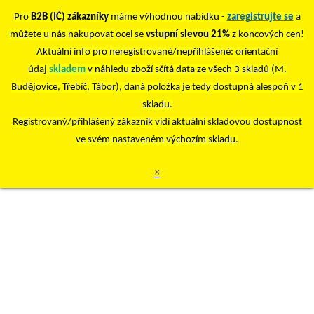
Pro
B2B (IČ) zákazníky
máme výhodnou nabídku -
zaregistrujte se
a
můžete u nás nakupovat ocel se
vstupní slevou 21%
z koncových cen!
Aktuální info pro neregistrované/nepřihlášené: orientační
údaj
skladem
v náhledu zboží sčítá data ze všech 3 skladů (M.
Budějovice, Třebíč, Tábor), daná položka je tedy dostupná alespoň v 1
skladu.
Registrovaný/přihlášený zákazník vidí aktuální skladovou dostupnost
ve svém nastaveném výchozím skladu.
×