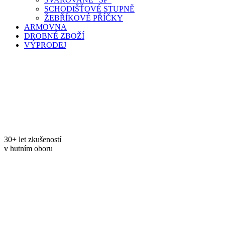
SCHODIŠŤOVÉ STUPNĚ
ŽEBŘÍKOVÉ PŘÍČKY
ARMOVNA
DROBNÉ ZBOŽÍ
VÝPRODEJ
30+ let zkušeností
v hutním oboru