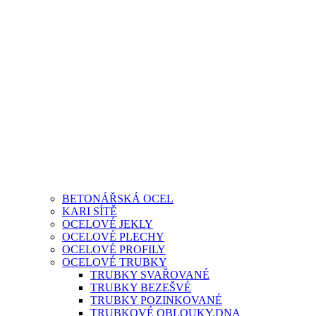
BETONÁŘSKÁ OCEL
KARI SÍTĚ
OCELOVÉ JEKLY
OCELOVÉ PLECHY
OCELOVÉ PROFILY
OCELOVÉ TRUBKY
TRUBKY SVAŘOVANÉ
TRUBKY BEZEŠVÉ
TRUBKY POZINKOVANÉ
TRUBKOVÉ OBLOUKY,DNA