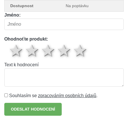
Dostupnost
Na poptávku
Jméno:
Ohodnoťte produkt:
1 hvězda
2 hvězdy
3 hvězdy
4 hvěz
5 hv
Text k hodnocení
Souhlasím se
zpracováním osobních údajů
.
ODESLAT HODNOCENÍ