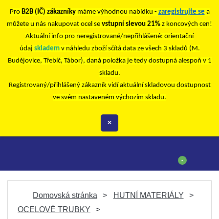
Pro
B2B (IČ) zákazníky
máme výhodnou nabídku -
zaregistrujte se
a
můžete u nás nakupovat ocel se
vstupní slevou 21%
z koncových cen!
Aktuální info pro neregistrované/nepřihlášené: orientační
údaj
skladem
v náhledu zboží sčítá data ze všech 3 skladů (M.
Budějovice, Třebíč, Tábor), daná položka je tedy dostupná alespoň v 1
skladu.
Registrovaný/přihlášený zákazník vidí aktuální skladovou dostupnost
ve svém nastaveném výchozím skladu.
×
-
Domovská stránka
HUTNÍ MATERIÁLY
OCELOVÉ TRUBKY