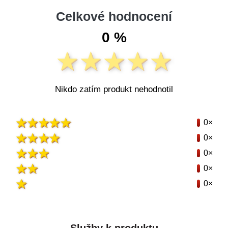
Celkové hodnocení
0 %
Nikdo zatím produkt nehodnotil
0×
0×
0×
0×
0×
Služby k produktu