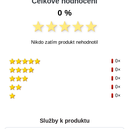
Celkové hodnocení
0 %
Nikdo zatím produkt nehodnotil
0×
0×
0×
0×
0×
Služby k produktu