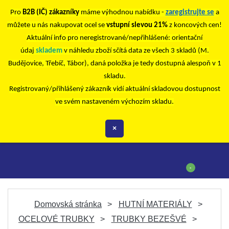
Pro
B2B (IČ) zákazníky
máme výhodnou nabídku -
zaregistrujte se
a
můžete u nás nakupovat ocel se
vstupní slevou 21%
z koncových cen!
Aktuální info pro neregistrované/nepřihlášené: orientační
údaj
skladem
v náhledu zboží sčítá data ze všech 3 skladů (M.
Budějovice, Třebíč, Tábor), daná položka je tedy dostupná alespoň v 1
skladu.
Registrovaný/přihlášený zákazník vidí aktuální skladovou dostupnost
ve svém nastaveném výchozím skladu.
×
-
Domovská stránka
HUTNÍ MATERIÁLY
OCELOVÉ TRUBKY
TRUBKY BEZEŠVÉ