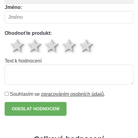
Jméno:
Ohodnoťte produkt:
1 hvězda
2 hvězdy
3 hvězdy
4 hvěz
5 hv
Text k hodnocení
Souhlasím se
zpracováním osobních údajů
.
ODESLAT HODNOCENÍ