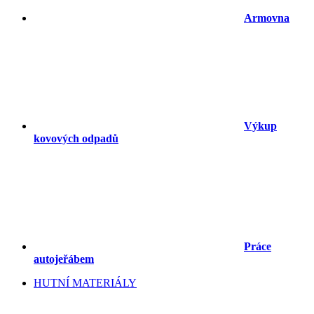
Armovna
Výkup
kovových odpadů
Práce
autojeřábem
HUTNÍ MATERIÁLY