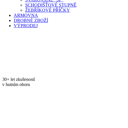
SCHODIŠŤOVÉ STUPNĚ
ŽEBŘÍKOVÉ PŘÍČKY
ARMOVNA
DROBNÉ ZBOŽÍ
VÝPRODEJ
30+ let zkušeností
v hutním oboru