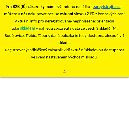
Pro
B2B (IČ) zákazníky
máme výhodnou nabídku -
zaregistrujte se
a
můžete u nás nakupovat ocel se
vstupní slevou 21%
z koncových cen!
Aktuální info pro neregistrované/nepřihlášené: orientační
údaj
skladem
v náhledu zboží sčítá data ze všech 3 skladů (M.
Budějovice, Třebíč, Tábor), daná položka je tedy dostupná alespoň v 1
skladu.
Registrovaný/přihlášený zákazník vidí aktuální skladovou dostupnost
ve svém nastaveném výchozím skladu.
×