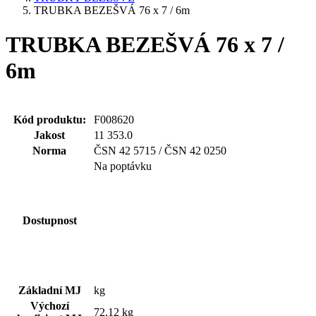
TRUBKA BEZEŠVÁ 76 x 7 / 6m
TRUBKA BEZEŠVÁ 76 x 7 /
6m
Kód produktu:
F008620
Jakost
11 353.0
Norma
ČSN 42 5715 / ČSN 42 0250
Na poptávku
Dostupnost
Základní MJ
kg
Výchozí
72,12 kg