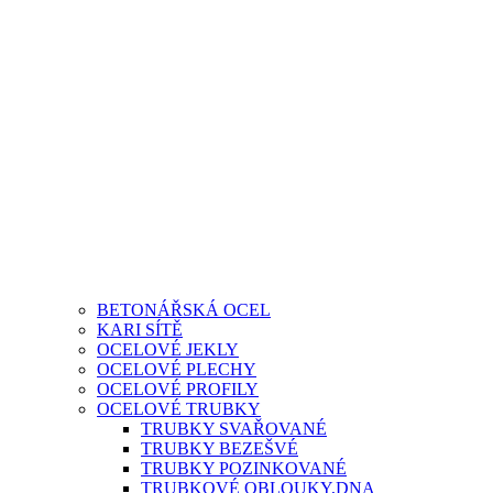
BETONÁŘSKÁ OCEL
KARI SÍTĚ
OCELOVÉ JEKLY
OCELOVÉ PLECHY
OCELOVÉ PROFILY
OCELOVÉ TRUBKY
TRUBKY SVAŘOVANÉ
TRUBKY BEZEŠVÉ
TRUBKY POZINKOVANÉ
TRUBKOVÉ OBLOUKY,DNA