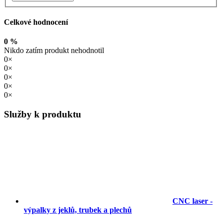
Celkové hodnocení
0 %
Nikdo zatím produkt nehodnotil
0×
0×
0×
0×
0×
Služby k produktu
CNC laser -
výpalky z jeklů, trubek a plechů