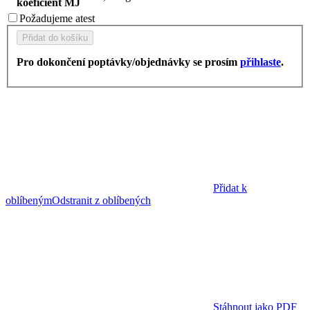
koeficient MJ
Požadujeme
atest
Přidat do košíku
Pro dokončení poptávky/objednávky se prosím
přihlaste
.
Přidat k
oblíbeným
Odstranit z oblíbených
Stáhnout jako PDF