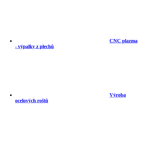
CNC plazma
- výpalky z plechů
Výroba
ocelových roštů