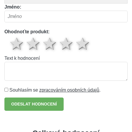
Jméno:
Ohodnoťte produkt:
1 hvězda
2 hvězdy
3 hvězdy
4 hvěz
5 hv
Text k hodnocení
Souhlasím se
zpracováním osobních údajů
.
ODESLAT HODNOCENÍ