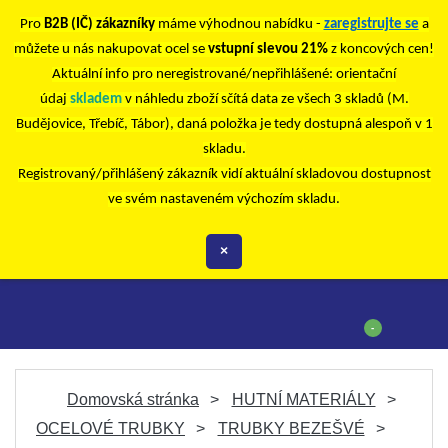
Pro
B2B (IČ) zákazníky
máme výhodnou nabídku -
zaregistrujte se
a
můžete u nás nakupovat ocel se
vstupní slevou 21%
z koncových cen!
Aktuální info pro neregistrované/nepřihlášené: orientační
údaj
skladem
v náhledu zboží sčítá data ze všech 3 skladů (M.
Budějovice, Třebíč, Tábor), daná položka je tedy dostupná alespoň v 1
skladu.
Registrovaný/přihlášený zákazník vidí aktuální skladovou dostupnost
ve svém nastaveném výchozím skladu.
×
-
Domovská stránka
HUTNÍ MATERIÁLY
OCELOVÉ TRUBKY
TRUBKY BEZEŠVÉ