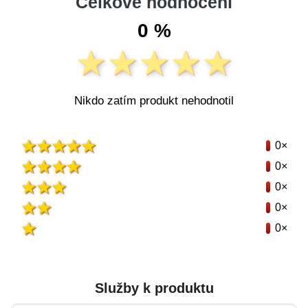
Celkové hodnocení
0 %
Nikdo zatím produkt nehodnotil
0×
0×
0×
0×
0×
Služby k produktu