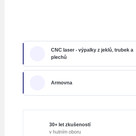
CNC laser - výpalky z jeklů, trubek a
plechů
Armovna
30+ let zkušeností
v hutním oboru