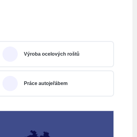
Výroba ocelových roštů
Práce autojeřábem