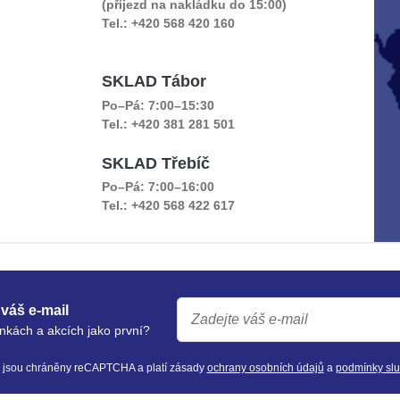
(příjezd na nakládku do 15:00)
Tel.: +420 568 420 160
SKLAD Tábor
Po–Pá: 7:00–15:30
Tel.: +420 381 281 501
SKLAD Třebíč
Po–Pá: 7:00–16:00
Tel.: +420 568 422 617
váš e-mail
nkách a akcích jako první?
y jsou chráněny reCAPTCHA a platí zásady
ochrany osobních údajů
a
podmínky sl