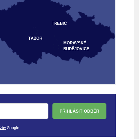
TŘEBÍČ
TÁBOR
MORAVSKÉ
BUDĚJOVICE
PŘIHLÁSIT ODBĚR
užby
Google.