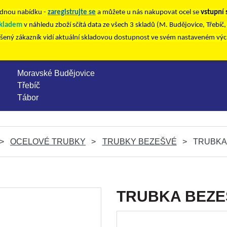
nou nabídku -
zaregistrujte se
a můžete u nás nakupovat ocel se
vstupní
kladem
v náhledu zboží sčítá data ze všech 3 skladů (M. Budějovice, Třebíč
ášený zákazník vidí aktuální skladovou dostupnost ve svém nastaveném vý
Moravské Budějovice
Třebíč
Tábor
OCELOVÉ TRUBKY
TRUBKY BEZEŠVÉ
TRUBKA 
TRUBKA BEZEŠV