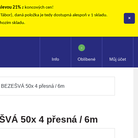
 slevou 21%
z koncových cen!
, Tábor), daná položka je tedy dostupná alespoň v 1 skladu.
×
chozím skladu.
-
Info
Oblíbené
Můj účet
BEZEŠVÁ 50x 4 přesná / 6m
Á 50x 4 přesná / 6m