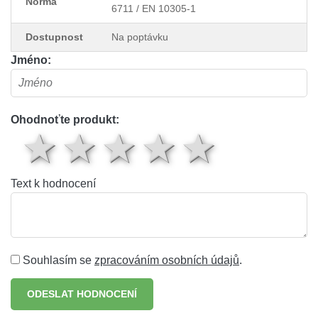
Norma
6711 / EN 10305-1
Dostupnost
Na poptávku
Jméno:
Ohodnoťte produkt:
1 hvězda
2 hvězdy
3 hvězdy
4 hvěz
5 hv
Text k hodnocení
Souhlasím se
zpracováním osobních údajů
.
ODESLAT HODNOCENÍ