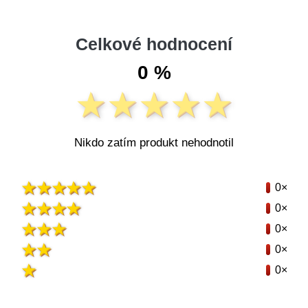
Celkové hodnocení
0 %
Nikdo zatím produkt nehodnotil
0×
0×
0×
0×
0×