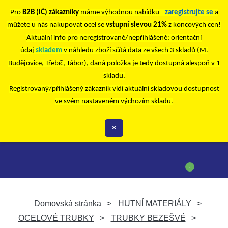
Pro
B2B (IČ) zákazníky
máme výhodnou nabídku -
zaregistrujte se
a
můžete u nás nakupovat ocel se
vstupní slevou 21%
z koncových cen!
Aktuální info pro neregistrované/nepřihlášené: orientační
údaj
skladem
v náhledu zboží sčítá data ze všech 3 skladů (M.
Budějovice, Třebíč, Tábor), daná položka je tedy dostupná alespoň v 1
skladu.
Registrovaný/přihlášený zákazník vidí aktuální skladovou dostupnost
ve svém nastaveném výchozím skladu.
×
-
Domovská stránka
HUTNÍ MATERIÁLY
OCELOVÉ TRUBKY
TRUBKY BEZEŠVÉ