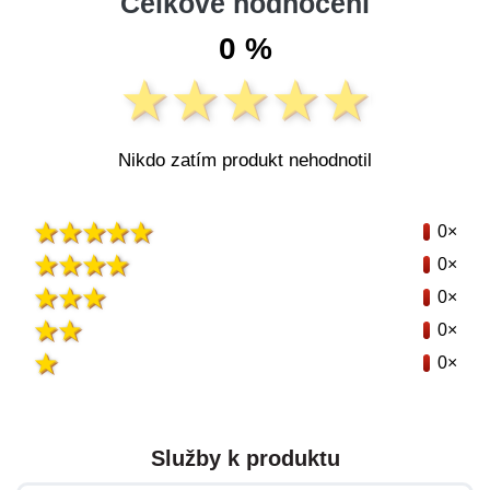
Celkové hodnocení
0 %
Nikdo zatím produkt nehodnotil
0×
0×
0×
0×
0×
Služby k produktu