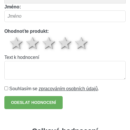
Jméno:
Ohodnoťte produkt:
1 hvězda
2 hvězdy
3 hvězdy
4 hvěz
5 hv
Text k hodnocení
Souhlasím se
zpracováním osobních údajů
.
ODESLAT HODNOCENÍ