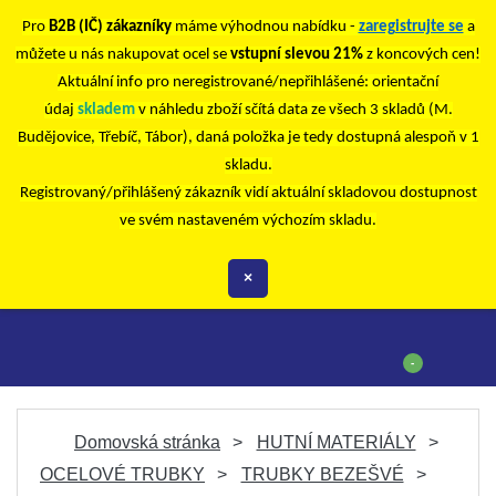
Pro
B2B (IČ) zákazníky
máme výhodnou nabídku -
zaregistrujte se
a
můžete u nás nakupovat ocel se
vstupní slevou 21%
z koncových cen!
Aktuální info pro neregistrované/nepřihlášené: orientační
údaj
skladem
v náhledu zboží sčítá data ze všech 3 skladů (M.
Budějovice, Třebíč, Tábor), daná položka je tedy dostupná alespoň v 1
skladu.
Registrovaný/přihlášený zákazník vidí aktuální skladovou dostupnost
ve svém nastaveném výchozím skladu.
×
-
Domovská stránka
HUTNÍ MATERIÁLY
OCELOVÉ TRUBKY
TRUBKY BEZEŠVÉ