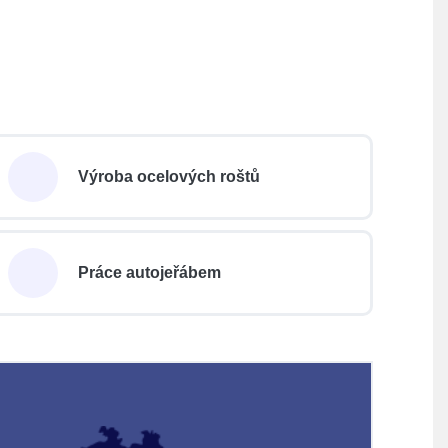
Výroba ocelových roštů
Práce autojeřábem