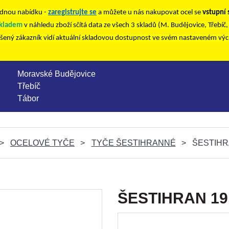
nou nabídku -
zaregistrujte se
a můžete u nás nakupovat ocel se
vstupní
kladem
v náhledu zboží sčítá data ze všech 3 skladů (M. Budějovice, Třebíč
ášený zákazník vidí aktuální skladovou dostupnost ve svém nastaveném vý
Moravské Budějovice
Třebíč
Tábor
OCELOVÉ TYČE
TYČE ŠESTIHRANNÉ
ŠESTIHRA
ŠESTIHRAN 19m