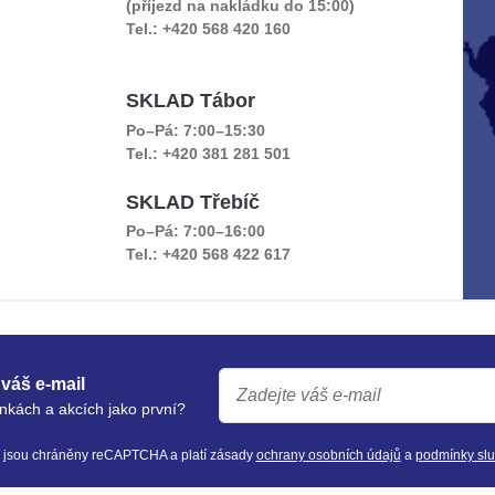
(příjezd na nakládku do 15:00)
Tel.: +420 568 420 160
SKLAD Tábor
Po–Pá: 7:00–15:30
Tel.: +420 381 281 501
SKLAD Třebíč
Po–Pá: 7:00–16:00
Tel.: +420 568 422 617
váš e-mail
nkách a akcích jako první?
y jsou chráněny reCAPTCHA a platí zásady
ochrany osobních údajů
a
podmínky sl