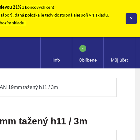
 slevou 21%
z koncových cen!
, Tábor), daná položka je tedy dostupná alespoň v 1 skladu.
×
chozím skladu.
-
Info
Oblíbené
Můj účet
N 19mm tažený h11 / 3m
m tažený h11 / 3m