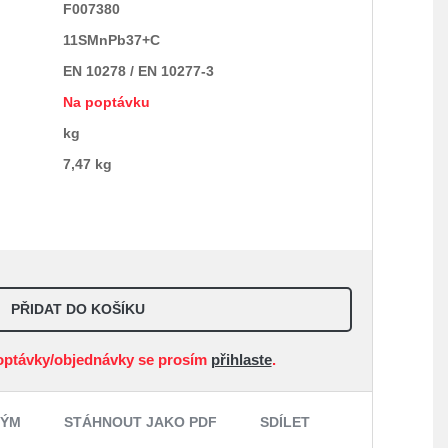
F007380
11SMnPb37+C
EN 10278 / EN 10277-3
Na poptávku
kg
7,47 kg
PŘIDAT DO KOŠÍKU
optávky/objednávky se prosím
přihlaste
.
NÝM
STÁHNOUT JAKO PDF
SDÍLET