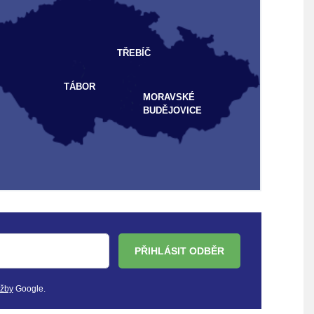
TŘEBÍČ
TÁBOR
MORAVSKÉ
BUDĚJOVICE
PŘIHLÁSIT ODBĚR
užby
Google.