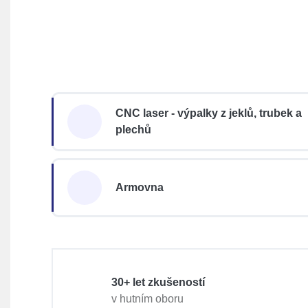
CNC laser - výpalky z jeklů, trubek a
plechů
Armovna
30+ let zkušeností
v hutním oboru