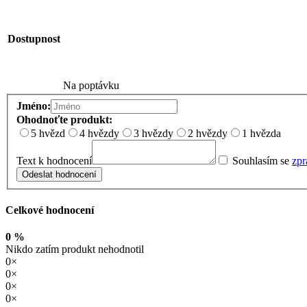
Dostupnost
Na poptávku
Jméno:
Ohodnoťte produkt:
5 hvězd
4 hvězdy
3 hvězdy
2 hvězdy
1 hvězda
Text k hodnocení
Souhlasím se
zpr
Odeslat hodnocení
Celkové hodnocení
0 %
Nikdo zatím produkt nehodnotil
0×
0×
0×
0×