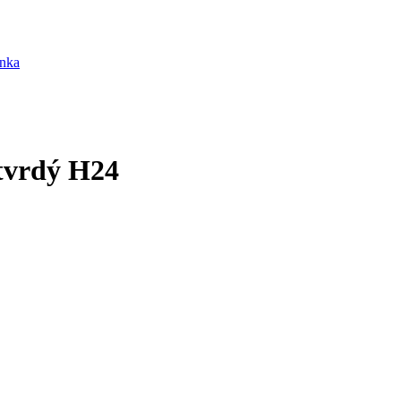
nka
tvrdý H24