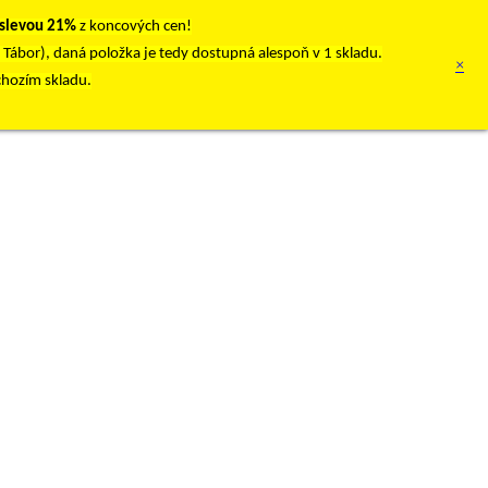
 slevou 21%
z koncových cen!
, Tábor), daná položka je tedy dostupná alespoň v 1 skladu.
×
chozím skladu.