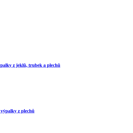
palky z jeklů, trubek a plechů
výpalky z plechů