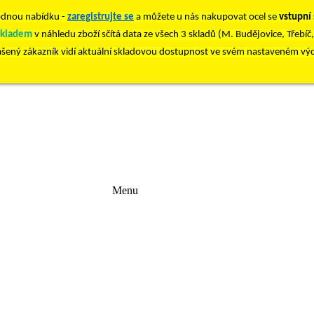
dnou nabídku -
zaregistrujte se
a můžete u nás nakupovat ocel se
vstupní
skladem
v náhledu zboží sčítá data ze všech 3 skladů (M. Budějovice, Třebíč
ášený zákazník vidí aktuální skladovou dostupnost ve svém nastaveném vý
Menu