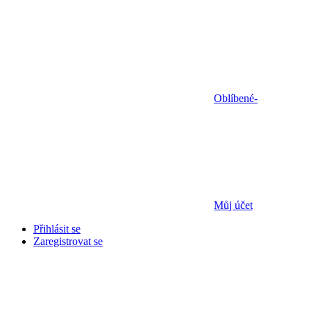
Oblíbené
-
Můj účet
Přihlásit se
Zaregistrovat se