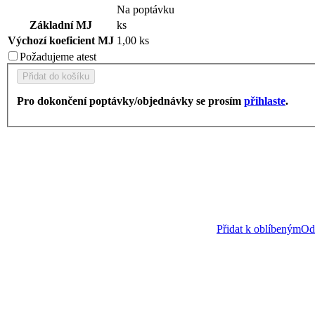
Na poptávku
Základní MJ
ks
Výchozí koeficient MJ
1,00 ks
Požadujeme
atest
Přidat do košíku
Pro dokončení poptávky/objednávky se prosím
přihlaste
.
Přidat k oblíbeným
Ods