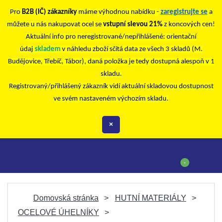
Pro
B2B (IČ) zákazníky
máme výhodnou nabídku -
zaregistrujte se
a
můžete u nás nakupovat ocel se
vstupní slevou 21%
z koncových cen!
Aktuální info pro neregistrované/nepřihlášené: orientační
údaj
skladem
v náhledu zboží sčítá data ze všech 3 skladů (M.
Budějovice, Třebíč, Tábor), daná položka je tedy dostupná alespoň v 1
skladu.
Registrovaný/přihlášený zákazník vidí aktuální skladovou dostupnost
ve svém nastaveném výchozím skladu.
×
-
Domovská stránka
HUTNÍ MATERIÁLY
OCELOVÉ ÚHELNÍKY