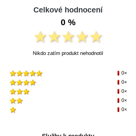
Celkové hodnocení
0 %
Nikdo zatím produkt nehodnotil
0×
0×
0×
0×
0×
Služby k produktu