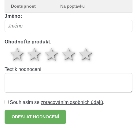
Dostupnost
Na poptávku
Jméno:
Ohodnoťte produkt:
1 hvězda
2 hvězdy
3 hvězdy
4 hvěz
5 hv
Text k hodnocení
Souhlasím se
zpracováním osobních údajů
.
ODESLAT HODNOCENÍ