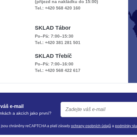
(příjezd na nakládku do 15:00)
Tel.: +420 568 420 160
SKLAD Tábor
Po–Pá: 7:00–15:30
Tel.: +420 381 281 501
SKLAD Třebíč
Po–Pá: 7:00–16:00
Tel.: +420 568 422 617
váš e-mail
nkách a akcích jako první?
y jsou chráněny reCAPTCHA a platí zásady
ochrany osobních údajů
a
podmínky sl