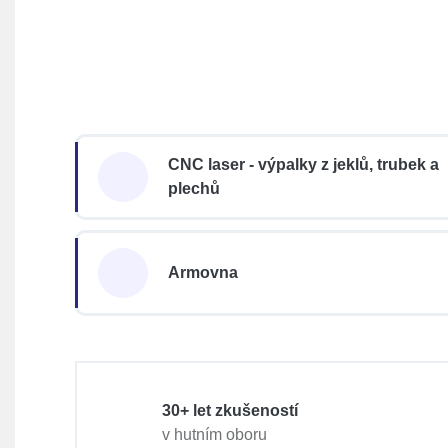
CNC laser - výpalky z jeklů, trubek a
plechů
Armovna
30+ let zkušeností
v hutním oboru