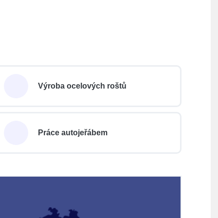
Výroba ocelových roštů
Práce autojeřábem