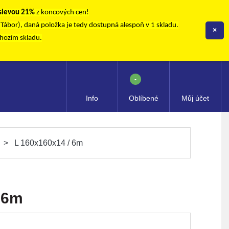
 slevou 21%
z koncových cen!
, Tábor), daná položka je tedy dostupná alespoň v 1 skladu.
×
chozím skladu.
-
Info
Oblíbené
Můj účet
L 160x160x14 / 6m
 6m