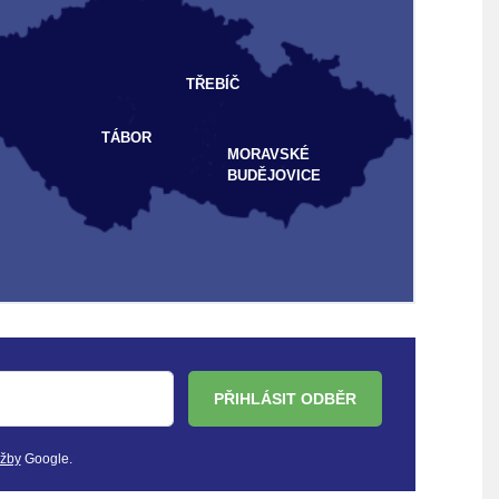
TŘEBÍČ
TÁBOR
MORAVSKÉ
BUDĚJOVICE
PŘIHLÁSIT ODBĚR
užby
Google.