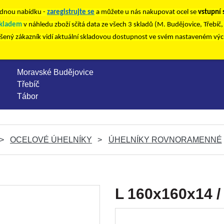
nou nabídku -
zaregistrujte se
a můžete u nás nakupovat ocel se
vstupní
kladem
v náhledu zboží sčítá data ze všech 3 skladů (M. Budějovice, Třebíč
ášený zákazník vidí aktuální skladovou dostupnost ve svém nastaveném vý
Moravské Budějovice
Třebíč
Tábor
OCELOVÉ ÚHELNÍKY
ÚHELNÍKY ROVNORAMENNÉ
L 160x160x14 /