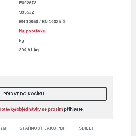
F002678
S355J2
EN 10056 / EN 10025-2
Na poptávku
kg
204,91 kg
PŘIDAT DO KOŠÍKU
optávky/objednávky se prosím
přihlaste
.
NÝM
STÁHNOUT JAKO PDF
SDÍLET