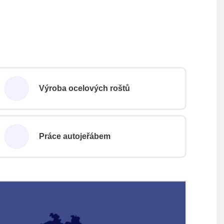
Výroba ocelových roštů
Práce autojeřábem