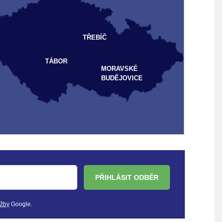
TŘEBÍČ
TÁBOR
MORAVSKÉ
BUDĚJOVICE
PŘIHLÁSIT ODBĚR
užby
Google.