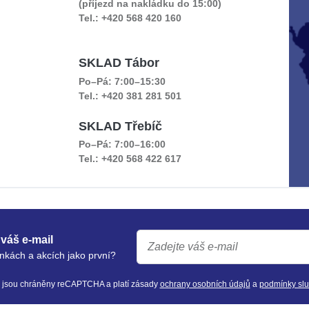
(příjezd na nakládku do 15:00)
Tel.: +420 568 420 160
SKLAD Tábor
Po–Pá: 7:00–15:30
Tel.: +420 381 281 501
SKLAD Třebíč
Po–Pá: 7:00–16:00
Tel.: +420 568 422 617
váš e-mail
nkách a akcích jako první?
y jsou chráněny reCAPTCHA a platí zásady
ochrany osobních údajů
a
podmínky sl