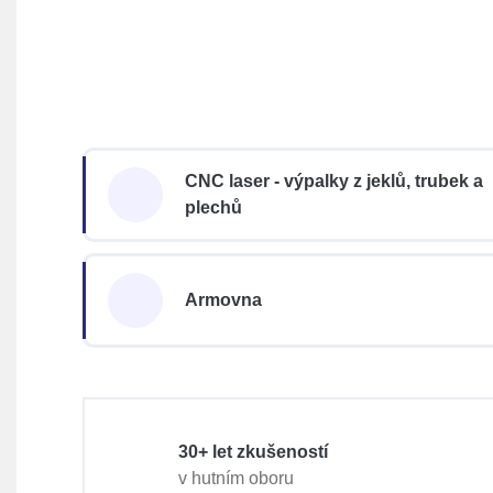
CNC laser - výpalky z jeklů, trubek a
plechů
Armovna
30+ let zkušeností
v hutním oboru