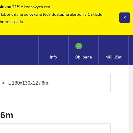
 slevou 21%
z koncových cen!
, Tábor), daná položka je tedy dostupná alespoň v 1 skladu.
×
chozím skladu.
-
Info
Oblíbené
Můj účet
L 130x130x12 / 6m
 6m