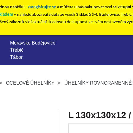
nou nabídku -
zaregistrujte se
a můžete u nás nakupovat ocel se
vstupní
kladem
v náhledu zboží sčítá data ze všech 3 skladů (M. Budějovice, Třebíč
ášený zákazník vidí aktuální skladovou dostupnost ve svém nastaveném vý
Moravské Budějovice
Třebíč
Tábor
OCELOVÉ ÚHELNÍKY
ÚHELNÍKY ROVNORAMENNÉ
L 130x130x12 /