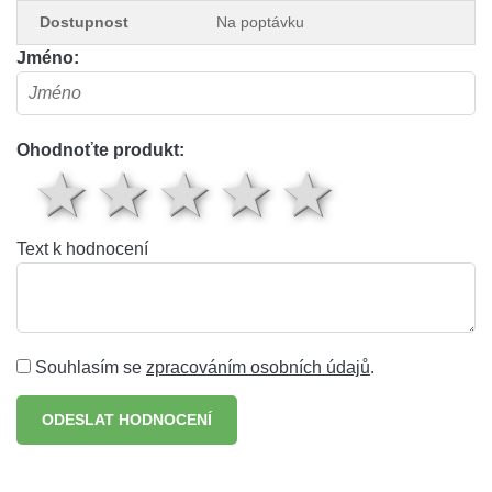
Dostupnost
Na poptávku
Jméno:
Ohodnoťte produkt:
1 hvězda
2 hvězdy
3 hvězdy
4 hvěz
5 hv
Text k hodnocení
Souhlasím se
zpracováním osobních údajů
.
ODESLAT HODNOCENÍ