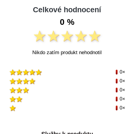
Celkové hodnocení
0 %
Nikdo zatím produkt nehodnotil
0×
0×
0×
0×
0×
Služby k produktu