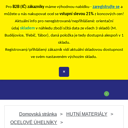
Pro
B2B (IČ) zákazníky
máme výhodnou nabídku -
zaregistrujte se
a
můžete u nás nakupovat ocel se
vstupní slevou 21%
z koncových cen!
Aktuální info pro neregistrované/nepřihlášené: orientační
údaj
skladem
v náhledu zboží sčítá data ze všech 3 skladů (M.
Budějovice, Třebíč, Tábor), daná položka je tedy dostupná alespoň v 1
skladu.
Registrovaný/přihlášený zákazník vidí aktuální skladovou dostupnost
ve svém nastaveném výchozím skladu.
×
-
Domovská stránka
HUTNÍ MATERIÁLY
OCELOVÉ ÚHELNÍKY