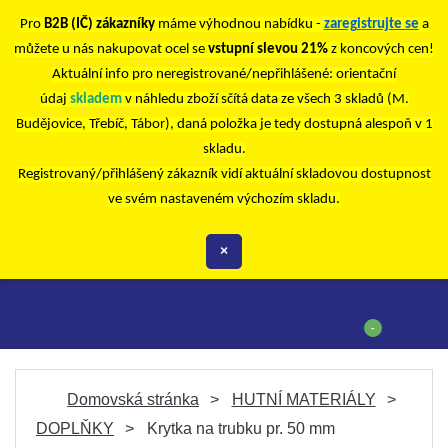
Pro
B2B (IČ) zákazníky
máme výhodnou nabídku -
zaregistrujte se
a
můžete u nás nakupovat ocel se
vstupní slevou 21%
z koncových cen!
Aktuální info pro neregistrované/nepřihlášené: orientační
údaj
skladem
v náhledu zboží sčítá data ze všech 3 skladů (M.
Budějovice, Třebíč, Tábor), daná položka je tedy dostupná alespoň v 1
skladu.
Registrovaný/přihlášený zákazník vidí aktuální skladovou dostupnost
ve svém nastaveném výchozím skladu.
×
-
Domovská stránka
HUTNÍ MATERIÁLY
DOPLŇKY
Krytka na trubku pr. 50 mm