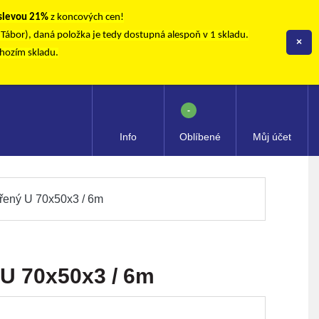
 slevou 21%
z koncových cen!
, Tábor), daná položka je tedy dostupná alespoň v 1 skladu.
×
chozím skladu.
-
Info
Oblíbené
Můj účet
řený U 70x50x3 / 6m
U 70x50x3 / 6m