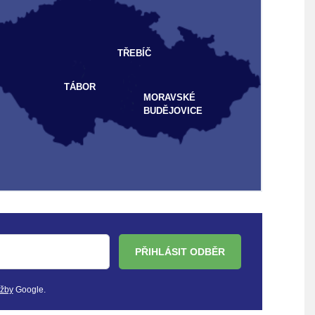
TŘEBÍČ
TÁBOR
MORAVSKÉ
BUDĚJOVICE
PŘIHLÁSIT ODBĚR
užby
Google.