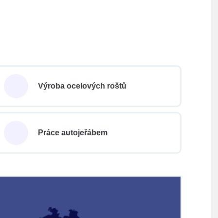
Výroba ocelových roštů
Práce autojeřábem