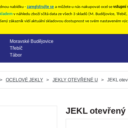
nou nabídku -
zaregistrujte se
a můžete u nás nakupovat ocel se
vstupní
kladem
v náhledu zboží sčítá data ze všech 3 skladů (M. Budějovice, Třebíč
ášený zákazník vidí aktuální skladovou dostupnost ve svém nastaveném vý
Moravské Budějovice
Třebíč
Tábor
OCELOVÉ JEKLY
JEKLY OTEVŘENÉ U
JEKL otev
JEKL otevřený 