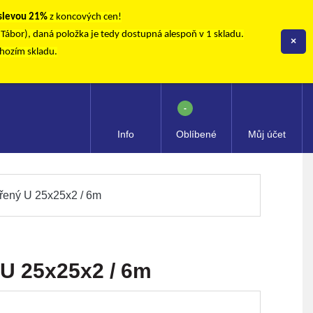
 slevou 21%
z koncových cen!
, Tábor), daná položka je tedy dostupná alespoň v 1 skladu.
×
chozím skladu.
-
Info
Oblíbené
Můj účet
řený U 25x25x2 / 6m
U 25x25x2 / 6m