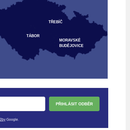
TŘEBÍČ
TÁBOR
MORAVSKÉ
BUDĚJOVICE
PŘIHLÁSIT ODBĚR
užby
Google.