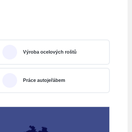
Výroba ocelových roštů
Práce autojeřábem