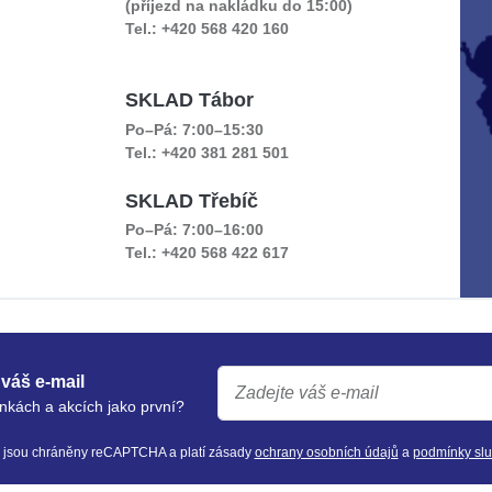
(příjezd na nakládku do 15:00)
Tel.: +420 568 420 160
SKLAD Tábor
Po–Pá: 7:00–15:30
Tel.: +420 381 281 501
SKLAD Třebíč
Po–Pá: 7:00–16:00
Tel.: +420 568 422 617
váš e-mail
nkách a akcích jako první?
y jsou chráněny reCAPTCHA a platí zásady
ochrany osobních údajů
a
podmínky sl