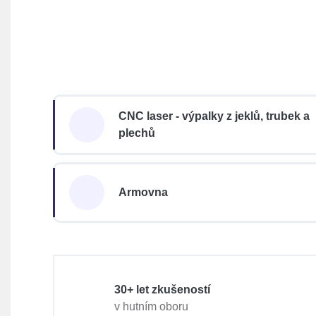
CNC laser - výpalky z jeklů, trubek a
plechů
Armovna
30+ let zkušeností
v hutním oboru