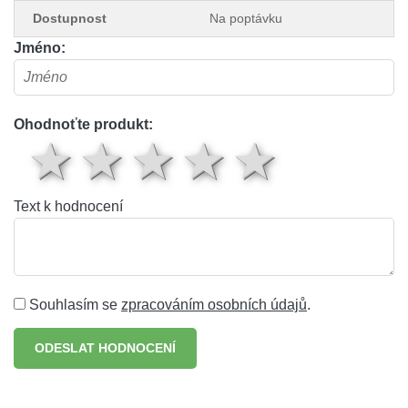
Dostupnost
Na poptávku
Jméno:
Ohodnoťte produkt:
1 hvězda
2 hvězdy
3 hvězdy
4 hvěz
5 hv
Text k hodnocení
Souhlasím se
zpracováním osobních údajů
.
ODESLAT HODNOCENÍ