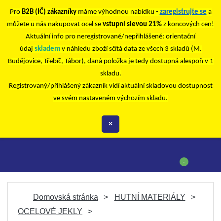
Pro
B2B (IČ) zákazníky
máme výhodnou nabídku -
zaregistrujte se
a
můžete u nás nakupovat ocel se
vstupní slevou 21%
z koncových cen!
Aktuální info pro neregistrované/nepřihlášené: orientační
údaj
skladem
v náhledu zboží sčítá data ze všech 3 skladů (M.
Budějovice, Třebíč, Tábor), daná položka je tedy dostupná alespoň v 1
skladu.
Registrovaný/přihlášený zákazník vidí aktuální skladovou dostupnost
ve svém nastaveném výchozím skladu.
×
-
Domovská stránka
HUTNÍ MATERIÁLY
OCELOVÉ JEKLY