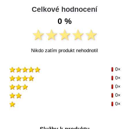
Celkové hodnocení
0 %
Nikdo zatím produkt nehodnotil
0×
0×
0×
0×
0×
Služby k produktu