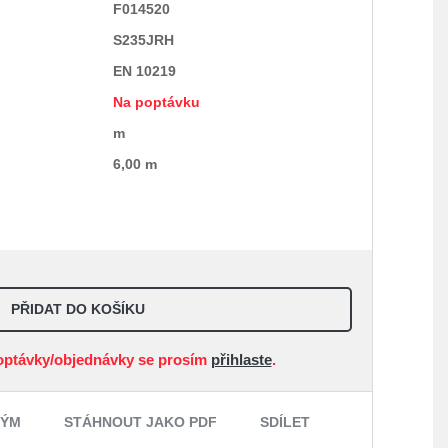
F014520
S235JRH
EN 10219
Na poptávku
m
6,00 m
PŘIDAT DO KOŠÍKU
optávky/objednávky se prosím
přihlaste
.
NÝM
STÁHNOUT JAKO PDF
SDÍLET