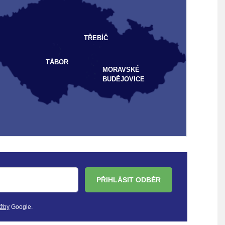
TŘEBÍČ
TÁBOR
MORAVSKÉ
BUDĚJOVICE
PŘIHLÁSIT ODBĚR
užby
Google.