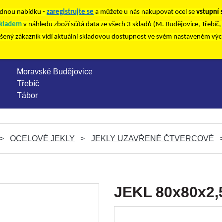
nou nabídku -
zaregistrujte se
a můžete u nás nakupovat ocel se
vstupní
kladem
v náhledu zboží sčítá data ze všech 3 skladů (M. Budějovice, Třebíč
ášený zákazník vidí aktuální skladovou dostupnost ve svém nastaveném vý
Moravské Budějovice
Třebíč
Tábor
OCELOVÉ JEKLY
JEKLY UZAVŘENÉ ČTVERCOVÉ
JEKL 80x80x2,