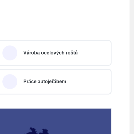
Výroba ocelových roštů
Práce autojeřábem