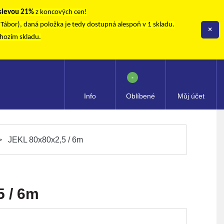
 slevou 21%
z koncových cen!
, Tábor), daná položka je tedy dostupná alespoň v 1 skladu.
×
chozím skladu.
-
Info
Oblíbené
Můj účet
JEKL 80x80x2,5 / 6m
5 / 6m