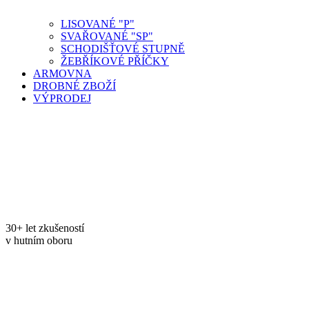
LISOVANÉ "P"
SVAŘOVANÉ "SP"
SCHODIŠŤOVÉ STUPNĚ
ŽEBŘÍKOVÉ PŘÍČKY
ARMOVNA
DROBNÉ ZBOŽÍ
VÝPRODEJ
30+ let zkušeností
v hutním oboru