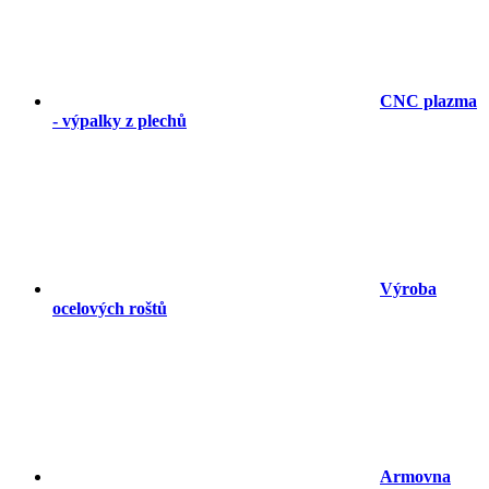
CNC plazma
- výpalky z plechů
Výroba
ocelových roštů
Armovna