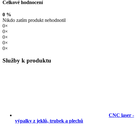
Celkové hodnocení
0 %
Nikdo zatím produkt nehodnotil
0×
0×
0×
0×
0×
Služby k produktu
CNC laser -
výpalky z jeklů, trubek a plechů