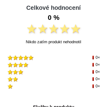
Celkové hodnocení
0 %
Nikdo zatím produkt nehodnotil
0×
0×
0×
0×
0×
Služby k produktu