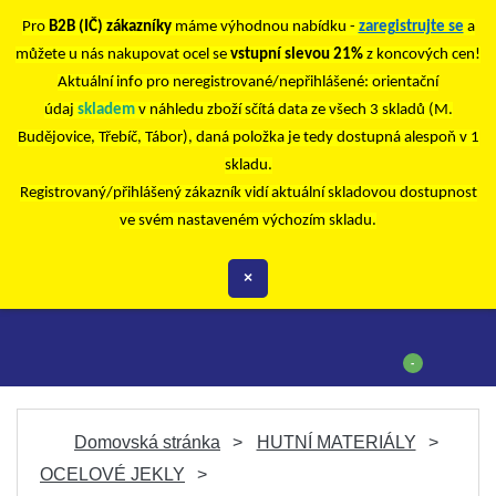
Pro
B2B (IČ) zákazníky
máme výhodnou nabídku -
zaregistrujte se
a
můžete u nás nakupovat ocel se
vstupní slevou 21%
z koncových cen!
Aktuální info pro neregistrované/nepřihlášené: orientační
údaj
skladem
v náhledu zboží sčítá data ze všech 3 skladů (M.
Budějovice, Třebíč, Tábor), daná položka je tedy dostupná alespoň v 1
skladu.
Registrovaný/přihlášený zákazník vidí aktuální skladovou dostupnost
ve svém nastaveném výchozím skladu.
×
-
Domovská stránka
HUTNÍ MATERIÁLY
OCELOVÉ JEKLY