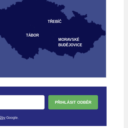
TŘEBÍČ
TÁBOR
MORAVSKÉ
BUDĚJOVICE
PŘIHLÁSIT ODBĚR
užby
Google.