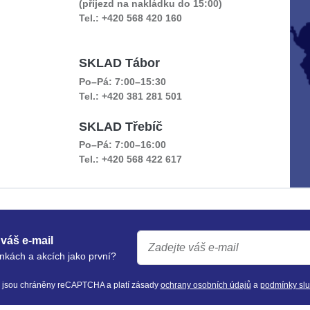
(příjezd na nakládku do 15:00)
Tel.: +420 568 420 160
SKLAD Tábor
Po–Pá: 7:00–15:30
Tel.: +420 381 281 501
SKLAD Třebíč
Po–Pá: 7:00–16:00
Tel.: +420 568 422 617
váš e-mail
nkách a akcích jako první?
y jsou chráněny reCAPTCHA a platí zásady
ochrany osobních údajů
a
podmínky sl