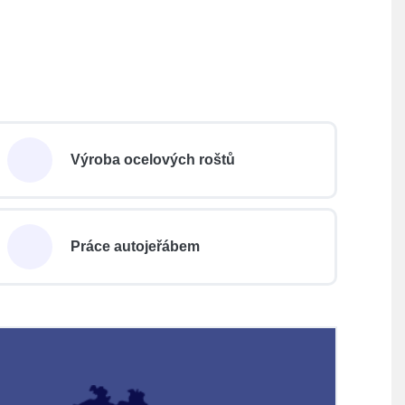
Výroba ocelových roštů
Práce autojeřábem