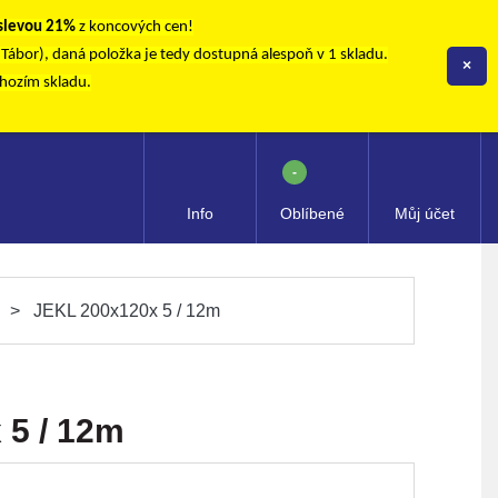
 slevou 21%
z koncových cen!
, Tábor), daná položka je tedy dostupná alespoň v 1 skladu.
×
chozím skladu.
-
Info
Oblíbené
Můj účet
JEKL 200x120x 5 / 12m
 5 / 12m