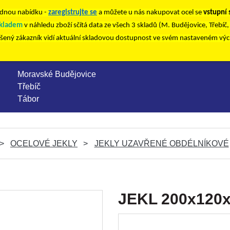
nou nabídku -
zaregistrujte se
a můžete u nás nakupovat ocel se
vstupní
kladem
v náhledu zboží sčítá data ze všech 3 skladů (M. Budějovice, Třebíč
ášený zákazník vidí aktuální skladovou dostupnost ve svém nastaveném vý
Moravské Budějovice
Třebíč
Tábor
OCELOVÉ JEKLY
JEKLY UZAVŘENÉ OBDÉLNÍKOVÉ
JEKL 200x120x