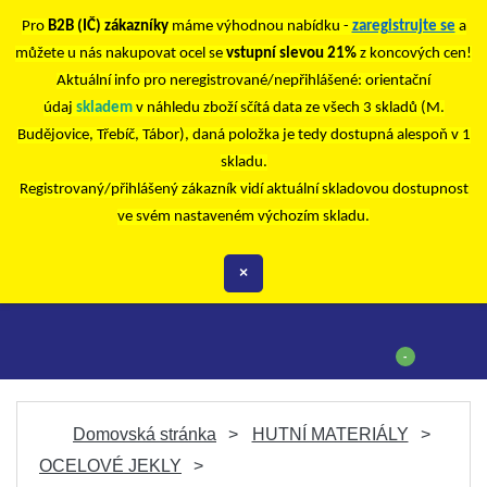
Pro
B2B (IČ) zákazníky
máme výhodnou nabídku -
zaregistrujte se
a
můžete u nás nakupovat ocel se
vstupní slevou 21%
z koncových cen!
Aktuální info pro neregistrované/nepřihlášené: orientační
údaj
skladem
v náhledu zboží sčítá data ze všech 3 skladů (M.
Budějovice, Třebíč, Tábor), daná položka je tedy dostupná alespoň v 1
skladu.
Registrovaný/přihlášený zákazník vidí aktuální skladovou dostupnost
ve svém nastaveném výchozím skladu.
×
-
Domovská stránka
HUTNÍ MATERIÁLY
OCELOVÉ JEKLY