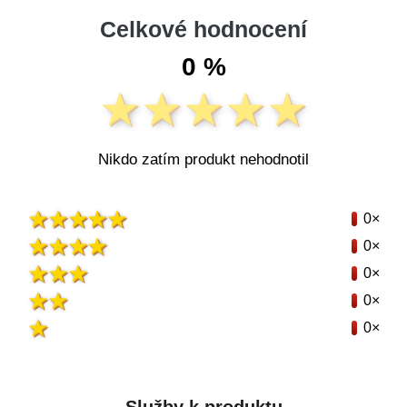
Celkové hodnocení
0 %
Nikdo zatím produkt nehodnotil
0×
0×
0×
0×
0×
Služby k produktu