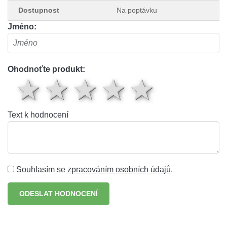
Dostupnost
Na poptávku
Jméno:
Ohodnoťte produkt:
1 hvězda
2 hvězdy
3 hvězdy
4 hvěz
5 hv
Text k hodnocení
Souhlasím se
zpracováním osobních údajů
.
ODESLAT HODNOCENÍ