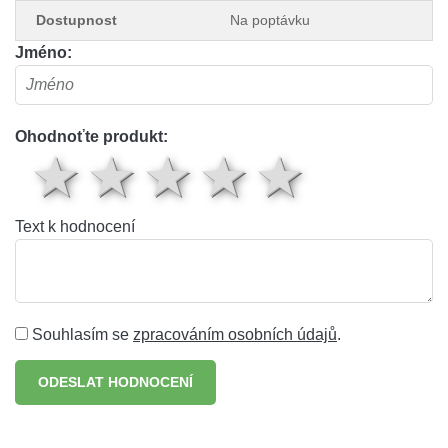
Dostupnost
Na poptávku
Jméno:
Ohodnoťte produkt:
1 hvězda
2 hvězdy
3 hvězdy
4 hvěz
5 hv
Text k hodnocení
Souhlasím se
zpracováním osobních údajů
.
ODESLAT HODNOCENÍ