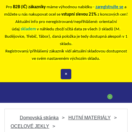
Pro
B2B (IČ) zákazníky
máme výhodnou nabídku -
zaregistrujte se
a
můžete u nás nakupovat ocel se
vstupní slevou 21%
z koncových cen!
Aktuální info pro neregistrované/nepřihlášené: orientační
údaj
skladem
v náhledu zboží sčítá data ze všech 3 skladů (M.
Budějovice, Třebíč, Tábor), daná položka je tedy dostupná alespoň v 1
skladu.
Registrovaný/přihlášený zákazník vidí aktuální skladovou dostupnost
ve svém nastaveném výchozím skladu.
×
-
Domovská stránka
HUTNÍ MATERIÁLY
OCELOVÉ JEKLY