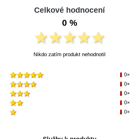
Celkové hodnocení
0 %
Nikdo zatím produkt nehodnotil
0×
0×
0×
0×
0×
Služby k produktu