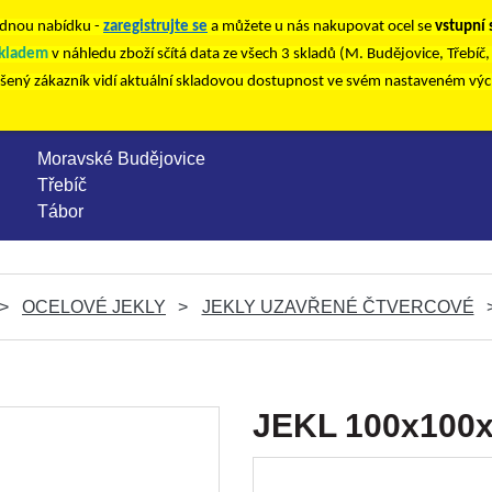
nou nabídku -
zaregistrujte se
a můžete u nás nakupovat ocel se
vstupní
kladem
v náhledu zboží sčítá data ze všech 3 skladů (M. Budějovice, Třebíč
ášený zákazník vidí aktuální skladovou dostupnost ve svém nastaveném vý
Moravské Budějovice
Třebíč
Tábor
OCELOVÉ JEKLY
JEKLY UZAVŘENÉ ČTVERCOVÉ
JEKL 100x100x