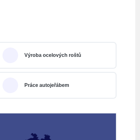
Výroba ocelových roštů
Práce autojeřábem