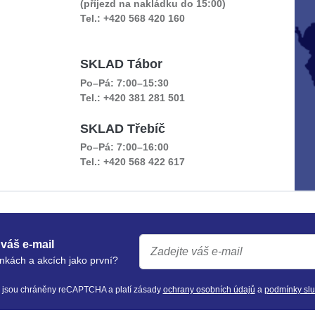
(příjezd na nakládku do 15:00)
Tel.: +420 568 420 160
SKLAD Tábor
Po–Pá: 7:00–15:30
Tel.: +420 381 281 501
SKLAD Třebíč
Po–Pá: 7:00–16:00
Tel.: +420 568 422 617
váš e-mail
nkách a akcích jako první?
y jsou chráněny reCAPTCHA a platí zásady
ochrany osobních údajů
a
podmínky sl