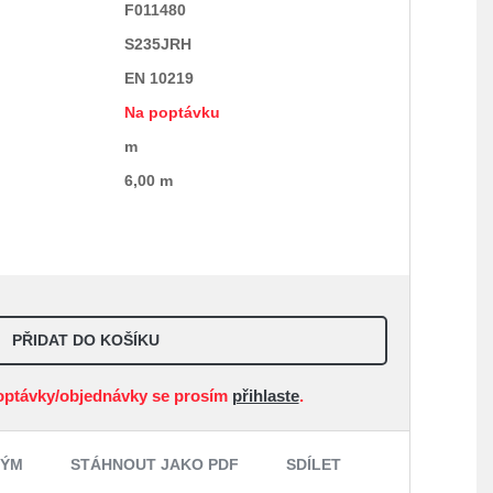
F011480
S235JRH
EN 10219
Na poptávku
m
6,00 m
PŘIDAT DO KOŠÍKU
optávky/objednávky se prosím
přihlaste
.
NÝM
STÁHNOUT JAKO PDF
SDÍLET