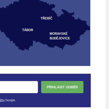
TŘEBÍČ
TÁBOR
MORAVSKÉ
BUDĚJOVICE
PŘIHLÁSIT ODBĚR
užby
Google.