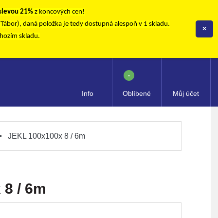
 slevou 21%
z koncových cen!
, Tábor), daná položka je tedy dostupná alespoň v 1 skladu.
×
chozím skladu.
-
Info
Oblíbené
Můj účet
JEKL 100x100x 8 / 6m
 8 / 6m