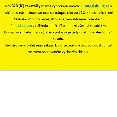
Pro
B2B (IČ) zákazníky
máme výhodnou nabídku -
zaregistrujte se
a
můžete u nás nakupovat ocel se
vstupní slevou 21%
z koncových cen!
Aktuální info pro neregistrované/nepřihlášené: orientační
údaj
skladem
v náhledu zboží sčítá data ze všech 3 skladů (M.
Budějovice, Třebíč, Tábor), daná položka je tedy dostupná alespoň v 1
skladu.
Registrovaný/přihlášený zákazník vidí aktuální skladovou dostupnost
ve svém nastaveném výchozím skladu.
×