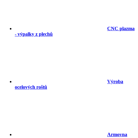
CNC plazma
- výpalky z plechů
Výroba
ocelových roštů
Armovna