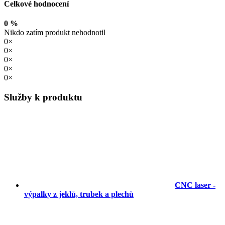
Celkové hodnocení
0 %
Nikdo zatím produkt nehodnotil
0×
0×
0×
0×
0×
Služby k produktu
CNC laser -
výpalky z jeklů, trubek a plechů