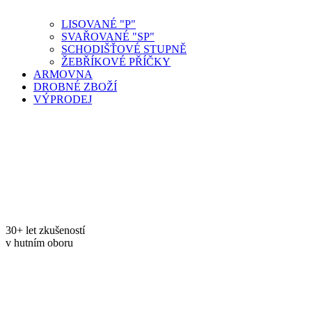
LISOVANÉ "P"
SVAŘOVANÉ "SP"
SCHODIŠŤOVÉ STUPNĚ
ŽEBŘÍKOVÉ PŘÍČKY
ARMOVNA
DROBNÉ ZBOŽÍ
VÝPRODEJ
30+ let zkušeností
v hutním oboru