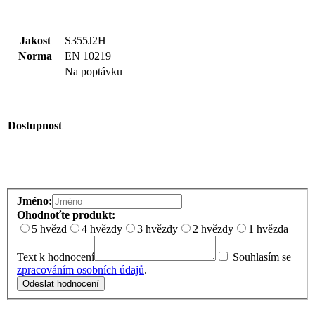
Jakost
S355J2H
Norma
EN 10219
Na poptávku
Dostupnost
Jméno:
Ohodnoťte produkt:
5 hvězd
4 hvězdy
3 hvězdy
2 hvězdy
1 hvězda
Text k hodnocení
Souhlasím se
zpracováním osobních údajů
.
Odeslat hodnocení