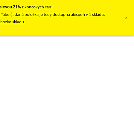
 slevou 21%
z koncových cen!
, Tábor), daná položka je tedy dostupná alespoň v 1 skladu.
×
chozím skladu.