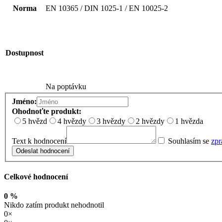
Norma
EN 10365 / DIN 1025-1 / EN 10025-2
Dostupnost
Na poptávku
Jméno:
Ohodnoťte produkt:
5 hvězd
4 hvězdy
3 hvězdy
2 hvězdy
1 hvězda
Text k hodnocení
Souhlasím se
zpr
Odeslat hodnocení
Celkové hodnocení
0 %
Nikdo zatím produkt nehodnotil
0×