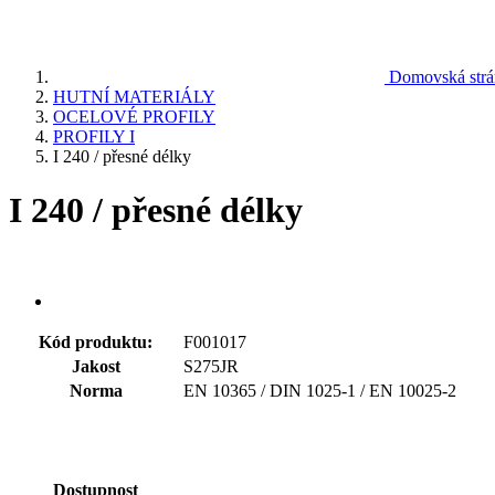
Domovská strá
HUTNÍ MATERIÁLY
OCELOVÉ PROFILY
PROFILY I
I 240 / přesné délky
I 240 / přesné délky
Kód produktu:
F001017
Jakost
S275JR
Norma
EN 10365 / DIN 1025-1 / EN 10025-2
Dostupnost