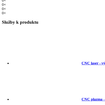
0×
0×
0×
0×
Služby k produktu
CNC laser - vý
CNC plazma - 