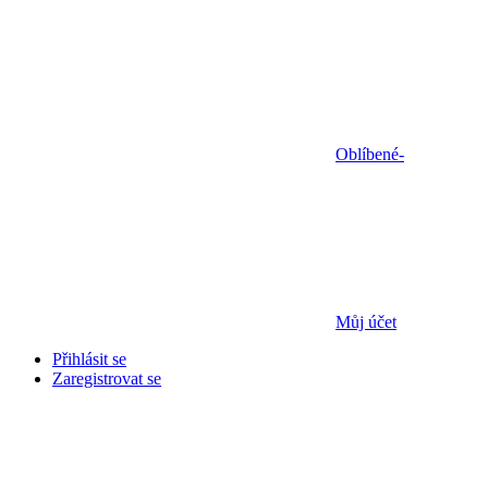
Oblíbené
-
Můj účet
Přihlásit se
Zaregistrovat se