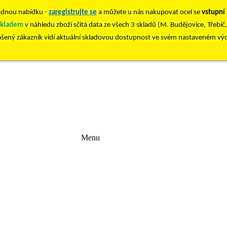
dnou nabídku -
zaregistrujte se
a můžete u nás nakupovat ocel se
vstupní
skladem
v náhledu zboží sčítá data ze všech 3 skladů (M. Budějovice, Třebíč
ášený zákazník vidí aktuální skladovou dostupnost ve svém nastaveném vý
Menu