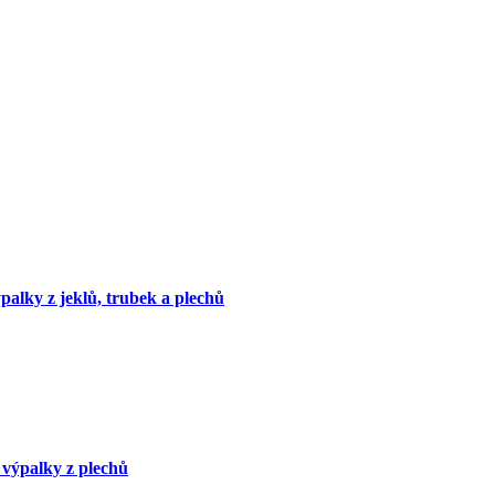
palky z jeklů, trubek a plechů
výpalky z plechů