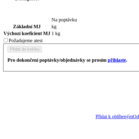
Na poptávku
Základní MJ
kg
Výchozí koeficient MJ
1 kg
Požadujeme
atest
Přidat do košíku
Pro dokončení poptávky/objednávky se prosím
přihlaste
.
Přidat k oblíbeným
Ods