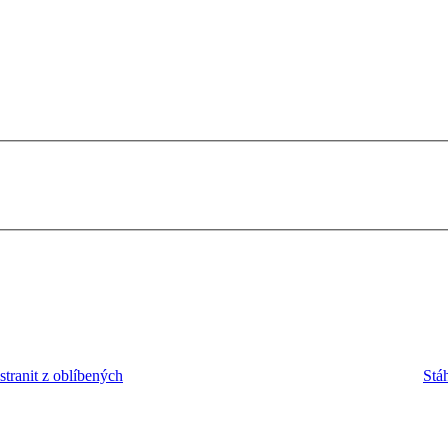
tranit z oblíbených
Stá