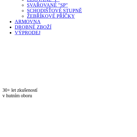
SVAŘOVANÉ "SP"
SCHODIŠŤOVÉ STUPNĚ
ŽEBŘÍKOVÉ PŘÍČKY
ARMOVNA
DROBNÉ ZBOŽÍ
VÝPRODEJ
30+ let zkušeností
v hutním oboru