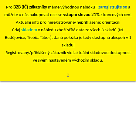
Pro
B2B (IČ) zákazníky
máme výhodnou nabídku -
zaregistrujte se
a
můžete u nás nakupovat ocel se
vstupní slevou 21%
z koncových cen!
Aktuální info pro neregistrované/nepřihlášené: orientační
údaj
skladem
v náhledu zboží sčítá data ze všech 3 skladů (M.
Budějovice, Třebíč, Tábor), daná položka je tedy dostupná alespoň v 1
skladu.
Registrovaný/přihlášený zákazník vidí aktuální skladovou dostupnost
ve svém nastaveném výchozím skladu.
×