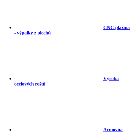
CNC plazma
- výpalky z plechů
Výroba
ocelových roštů
Armovna