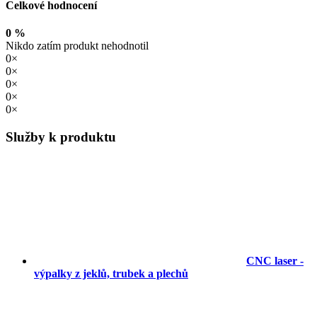
Celkové hodnocení
0 %
Nikdo zatím produkt nehodnotil
0×
0×
0×
0×
0×
Služby k produktu
CNC laser -
výpalky z jeklů, trubek a plechů