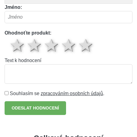
Jméno:
Ohodnoťte produkt:
1 hvězda
2 hvězdy
3 hvězdy
4 hvěz
5 hv
Text k hodnocení
Souhlasím se
zpracováním osobních údajů
.
ODESLAT HODNOCENÍ