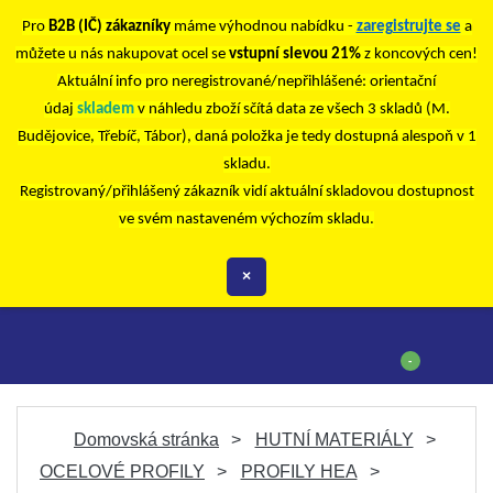
Pro
B2B (IČ) zákazníky
máme výhodnou nabídku -
zaregistrujte se
a
můžete u nás nakupovat ocel se
vstupní slevou 21%
z koncových cen!
Aktuální info pro neregistrované/nepřihlášené: orientační
údaj
skladem
v náhledu zboží sčítá data ze všech 3 skladů (M.
Budějovice, Třebíč, Tábor), daná položka je tedy dostupná alespoň v 1
skladu.
Registrovaný/přihlášený zákazník vidí aktuální skladovou dostupnost
ve svém nastaveném výchozím skladu.
×
-
Domovská stránka
HUTNÍ MATERIÁLY
OCELOVÉ PROFILY
PROFILY HEA