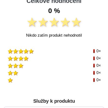
Celkové hodnocení
0 %
Nikdo zatím produkt nehodnotil
0×
0×
0×
0×
0×
Služby k produktu