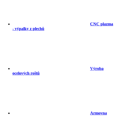
CNC plazma
- výpalky z plechů
Výroba
ocelových roštů
Armovna