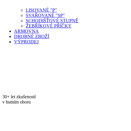
LISOVANÉ "P"
SVAŘOVANÉ "SP"
SCHODIŠŤOVÉ STUPNĚ
ŽEBŘÍKOVÉ PŘÍČKY
ARMOVNA
DROBNÉ ZBOŽÍ
VÝPRODEJ
30+ let zkušeností
v hutním oboru