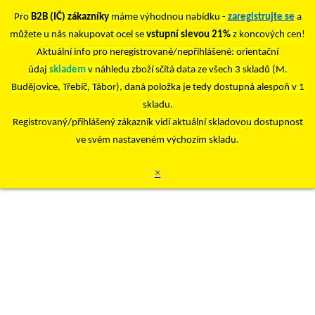
Pro
B2B (IČ) zákazníky
máme výhodnou nabídku -
zaregistrujte se
a
můžete u nás nakupovat ocel se
vstupní slevou 21%
z koncových cen!
Aktuální info pro neregistrované/nepřihlášené: orientační
údaj
skladem
v náhledu zboží sčítá data ze všech 3 skladů (M.
Budějovice, Třebíč, Tábor), daná položka je tedy dostupná alespoň v 1
skladu.
Registrovaný/přihlášený zákazník vidí aktuální skladovou dostupnost
ve svém nastaveném výchozím skladu.
×