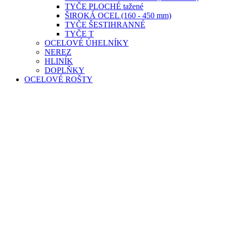
TYČE PLOCHÉ tažené
ŠIROKÁ OCEL (160 - 450 mm)
TYČE ŠESTIHRANNÉ
TYČE T
OCELOVÉ ÚHELNÍKY
NEREZ
HLINÍK
DOPLŇKY
OCELOVÉ ROŠTY