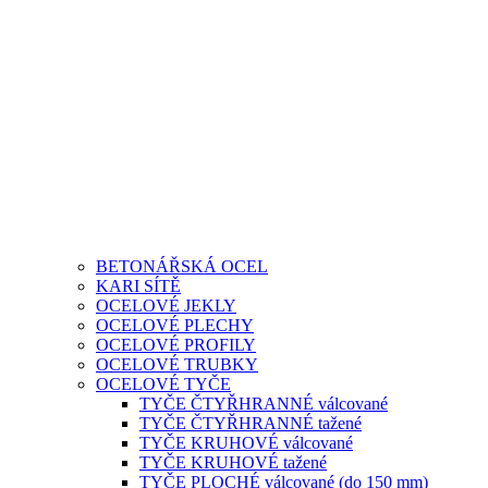
BETONÁŘSKÁ OCEL
KARI SÍTĚ
OCELOVÉ JEKLY
OCELOVÉ PLECHY
OCELOVÉ PROFILY
OCELOVÉ TRUBKY
OCELOVÉ TYČE
TYČE ČTYŘHRANNÉ válcované
TYČE ČTYŘHRANNÉ tažené
TYČE KRUHOVÉ válcované
TYČE KRUHOVÉ tažené
TYČE PLOCHÉ válcované (do 150 mm)