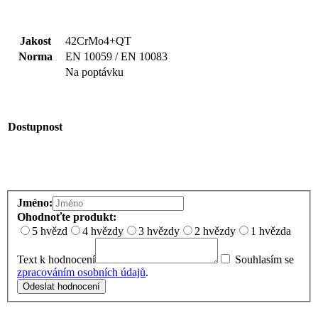
Jakost
42CrMo4+QT
Norma
EN 10059 / EN 10083
Na poptávku
Dostupnost
Jméno:
Ohodnoťte produkt:
5 hvězd
4 hvězdy
3 hvězdy
2 hvězdy
1 hvězda
Text k hodnocení
Souhlasím se
zpracováním osobních údajů
.
Odeslat hodnocení