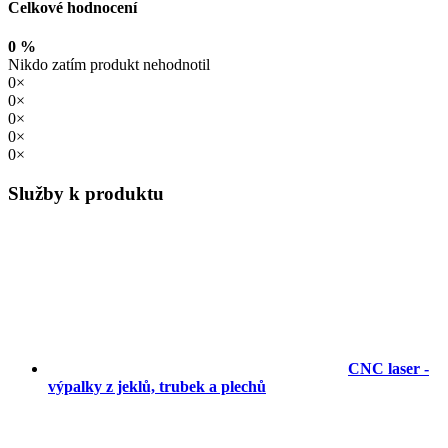
Celkové hodnocení
0 %
Nikdo zatím produkt nehodnotil
0×
0×
0×
0×
0×
Služby k produktu
CNC laser -
výpalky z jeklů, trubek a plechů