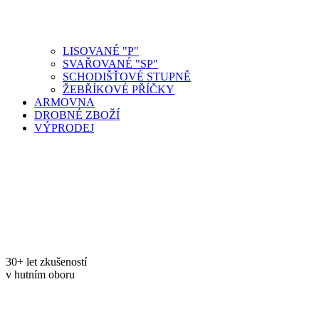
LISOVANÉ "P"
SVAŘOVANÉ "SP"
SCHODIŠŤOVÉ STUPNĚ
ŽEBŘÍKOVÉ PŘÍČKY
ARMOVNA
DROBNÉ ZBOŽÍ
VÝPRODEJ
30+ let zkušeností
v hutním oboru