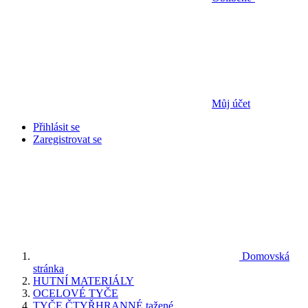
Můj účet
Přihlásit se
Zaregistrovat se
Domovská
stránka
HUTNÍ MATERIÁLY
OCELOVÉ TYČE
TYČE ČTYŘHRANNÉ tažené