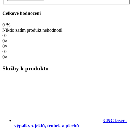
Celkové hodnocení
0 %
Nikdo zatím produkt nehodnotil
0×
0×
0×
0×
0×
Služby k produktu
CNC laser -
výpalky z jeklů, trubek a plechů