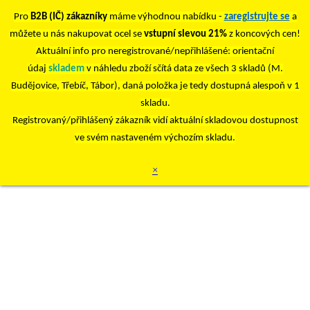
Pro
B2B (IČ) zákazníky
máme výhodnou nabídku -
zaregistrujte se
a
můžete u nás nakupovat ocel se
vstupní slevou 21%
z koncových cen!
Aktuální info pro neregistrované/nepřihlášené: orientační
údaj
skladem
v náhledu zboží sčítá data ze všech 3 skladů (M.
Budějovice, Třebíč, Tábor), daná položka je tedy dostupná alespoň v 1
skladu.
Registrovaný/přihlášený zákazník vidí aktuální skladovou dostupnost
ve svém nastaveném výchozím skladu.
×