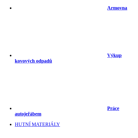
Armovna
Výkup
kovových odpadů
Práce
autojeřábem
HUTNÍ MATERIÁLY