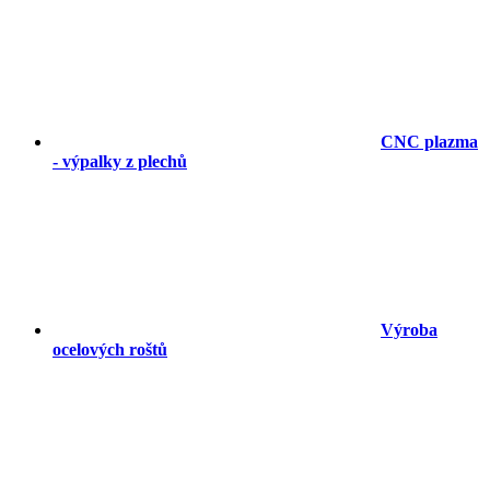
CNC plazma
- výpalky z plechů
Výroba
ocelových roštů