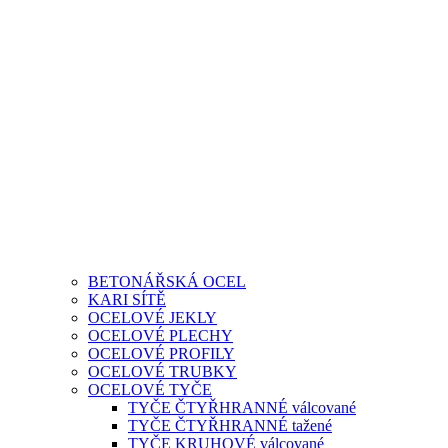
BETONÁŘSKÁ OCEL
KARI SÍTĚ
OCELOVÉ JEKLY
OCELOVÉ PLECHY
OCELOVÉ PROFILY
OCELOVÉ TRUBKY
OCELOVÉ TYČE
TYČE ČTYŘHRANNÉ válcované
TYČE ČTYŘHRANNÉ tažené
TYČE KRUHOVÉ válcované