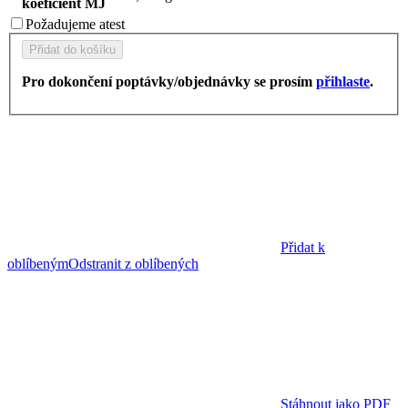
koeficient MJ
Požadujeme
atest
Přidat do košíku
Pro dokončení poptávky/objednávky se prosím
přihlaste
.
Přidat k
oblíbeným
Odstranit z oblíbených
Stáhnout jako PDF