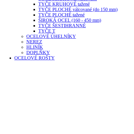
TYČE KRUHOVÉ tažené
TYČE PLOCHÉ válcované (do 150 mm)
TYČE PLOCHÉ tažené
ŠIROKÁ OCEL (160 - 450 mm)
TYČE ŠESTIHRANNÉ
TYČE T
OCELOVÉ ÚHELNÍKY
NEREZ
HLINÍK
DOPLŇKY
OCELOVÉ ROŠTY