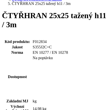
ČTYŘHRAN 25x25 tažený h11 / 3m
ČTYŘHRAN 25x25 tažený h11
/ 3m
Kód produktu:
F012834
Jakost
S355J2C+C
Norma
EN 10277 / EN 10278
Na poptávku
Dostupnost
Základní MJ
kg
Výchozí
14,98 kg